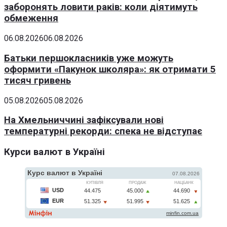
заборонять ловити раків: коли діятимуть
обмеження
06.08.2026
06.08.2026
Батьки першокласників уже можуть
оформити «Пакунок школяра»: як отримати 5
тисяч гривень
05.08.2026
05.08.2026
На Хмельниччині зафіксували нові
температурні рекорди: спека не відступає
Курси валют в Україні