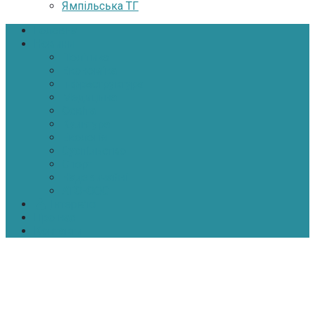
Ямпільська ТГ
Головна
Новини
Політика
Економіка
Інфраструктура
Медицина
Освіта
Культура
Екологія
Суспільство
Спорт
Надзвичайні
АТО-ООС
Інтерв’ю
Про нас
Контакти