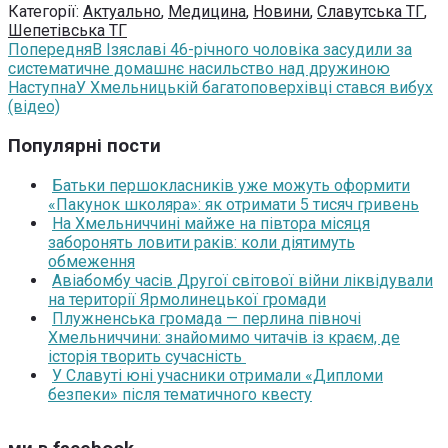
Категорії:
Актуально
,
Медицина
,
Новини
,
Славутська ТГ
,
Шепетівська ТГ
Попередня
В Ізяславі 46-річного чоловіка засудили за
систематичне домашнє насильство над дружиною
Наступна
У Хмельницькій багатоповерхівці стався вибух
(відео)
Популярні пости
Батьки першокласників уже можуть оформити
«Пакунок школяра»: як отримати 5 тисяч гривень
На Хмельниччині майже на півтора місяця
заборонять ловити раків: коли діятимуть
обмеження
Авіабомбу часів Другої світової війни ліквідували
на території Ярмолинецької громади
Плужненська громада — перлина півночі
Хмельниччини: знайомимо читачів із краєм, де
історія творить сучасність
У Славуті юні учасники отримали «Дипломи
безпеки» після тематичного квесту