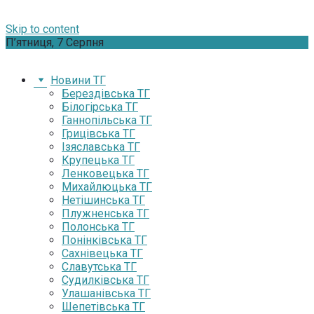
Skip to content
П’ятниця, 7 Серпня
Новини ТГ
Берездівська ТГ
Білогірська ТГ
Ганнопільська ТГ
Грицівська ТГ
Ізяславська ТГ
Крупецька ТГ
Ленковецька ТГ
Михайлюцька ТГ
Нетішинська ТГ
Плужненська ТГ
Полонська ТГ
Понінківська ТГ
Сахнівецька ТГ
Славутська ТГ
Судилківська ТГ
Улашанівська ТГ
Шепетівська ТГ