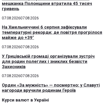
мешканка Полонщини втратила 45 тисяч
гривень
07.08.2026
07.08.2026
На Хмельниччині 6 серпня зафіксували
температурні рекорди: де повітря прогрілося
майже до +39°
07.08.2026
07.08.2026
У Грицівській громаді організували зустріч
для родин полеглих і зниклих безвісти
Захисників
07.08.2026
07.08.2026
Орден «За мужність» — посмертно: у Славуті
нагороди вручили родинам Героїв
Курси валют в Україні