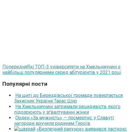
Попередня
Які ТОП-3 університети на Хмельниччині є
найбільш популярними серед абітурієнтів у 2021 році
Популярні пости
На щиті до Берездівської громади повертається
Захисник України Тарас Щур
На Хмельниччині затримали рецидивіста, якого
підозрюють у зґвалтуванні жінки
Орден «За мужність» — посмертно: у Славуті
нагороди вручили родинам Героїв
«Безпечний рахунок» виявився пасткою: