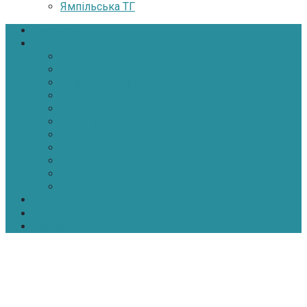
Ямпільська ТГ
Головна
Новини
Політика
Економіка
Інфраструктура
Медицина
Освіта
Культура
Екологія
Суспільство
Спорт
Надзвичайні
АТО-ООС
Інтерв’ю
Про нас
Контакти