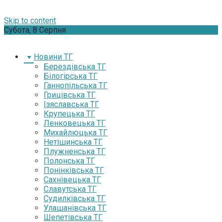
Skip to content
Субота, 8 Серпня
Новини ТГ
Берездівська ТГ
Білогірська ТГ
Ганнопільська ТГ
Грицівська ТГ
Ізяславська ТГ
Крупецька ТГ
Ленковецька ТГ
Михайлюцька ТГ
Нетішинська ТГ
Плужненська ТГ
Полонська ТГ
Понінківська ТГ
Сахнівецька ТГ
Славутська ТГ
Судилківська ТГ
Улашанівська ТГ
Шепетівська ТГ