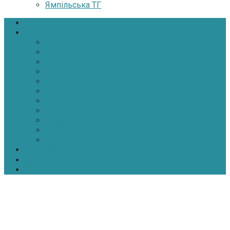
Ямпільська ТГ
Головна
Новини
Політика
Економіка
Інфраструктура
Медицина
Освіта
Культура
Екологія
Суспільство
Спорт
Надзвичайні
АТО-ООС
Інтерв’ю
Про нас
Контакти