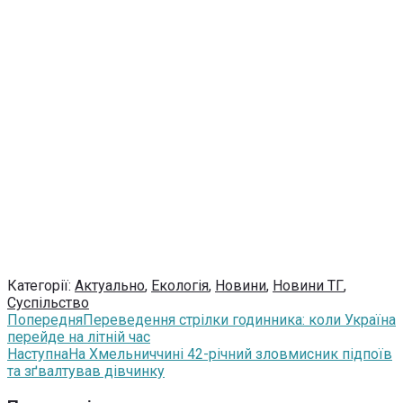
Категорії:
Актуально
,
Екологія
,
Новини
,
Новини ТГ
,
Суспільство
Попередня
Переведення стрілки годинника: коли Україна
перейде на літній час
Наступна
На Хмельниччині 42-річний зловмисник підпоїв
та зґвалтував дівчинку