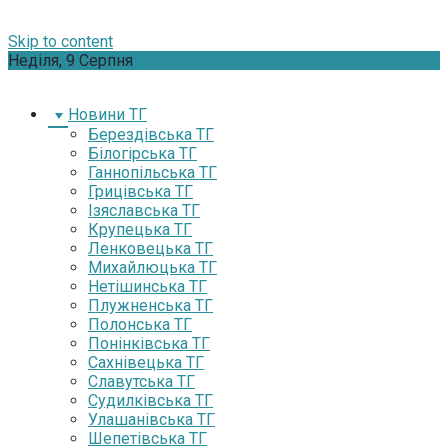
Skip to content
Неділя, 9 Серпня
Новини ТГ
Берездівська ТГ
Білогірська ТГ
Ганнопільська ТГ
Грицівська ТГ
Ізяславська ТГ
Крупецька ТГ
Ленковецька ТГ
Михайлюцька ТГ
Нетішинська ТГ
Плужненська ТГ
Полонська ТГ
Понінківська ТГ
Сахнівецька ТГ
Славутська ТГ
Судилківська ТГ
Улашанівська ТГ
Шепетівська ТГ