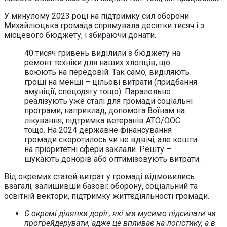
У минулому 2023 році на підтримку сил оборони
Михайлюцька громада спрямувала десятки тисяч і з
місцевого бюджету, і збираючи донати.
40 тисяч гривень виділили з бюджету на
ремонт техніки для наших хлопців, що
воюють на передовій. Так само, виділяють
гроші на менші – цільові витрати (придбання
амуніції, спецодягу тощо). Паралельно
реалізують уже сталі для громади соціальні
програми, наприклад, допомога Воїнам на
лікування, підтримка ветеранів АТО/ООС
тощо. На 2024 державне фінансування
громади скоротилось чи не вдвічі, але кошти
на пріоритетні сфери заклали. Решту –
шукають донорів або оптимізовують витрати.
Від окремих статей витрат у громаді відмовились
взагалі, залишивши базові: оборону, соціальний та
освітній вектори, підтримку життєдіяльності громади.
Є окремі ділянки доріг, які ми мусимо підсипати чи
прогрейдерувати, адже це впливає на логістику, а в