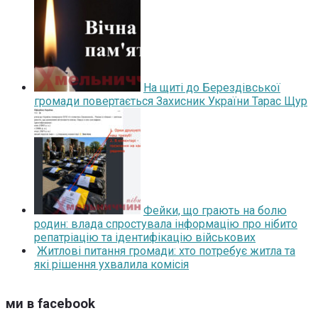
На щиті до Берездівської
громади повертається Захисник України Тарас Щур
Фейки, що грають на болю
родин: влада спростувала інформацію про нібито
репатріацію та ідентифікацію військових
Житлові питання громади: хто потребує житла та
які рішення ухвалила комісія
ми в facebook