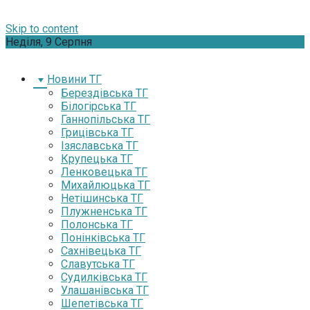
Skip to content
Неділя, 9 Серпня
Новини ТГ
Берездівська ТГ
Білогірська ТГ
Ганнопільська ТГ
Грицівська ТГ
Ізяславська ТГ
Крупецька ТГ
Ленковецька ТГ
Михайлюцька ТГ
Нетішинська ТГ
Плужненська ТГ
Полонська ТГ
Понінківська ТГ
Сахнівецька ТГ
Славутська ТГ
Судилківська ТГ
Улашанівська ТГ
Шепетівська ТГ