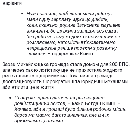
варіанти.
Нам важливо, щоб люди мали роботу і
мали гідну зарплату, адже це дикість,
коли, скажімо, родина Захисника змушена
виживати, бо дружина залишилась сама і
без роботи. Тому жодних скорочень ми не
розглядаємо, натомість втілюватимемо
напрацьовані раніше проєкти з розвитку
громади
, – підкреслює Книш.
Зараз Михайлюцька громада стала домом для 200 ВПО,
але через свою логістику ще не прихистила жодного
релокованого підприємства. Тож, нині в громаді
доопрацьовують бюрократичні та юридичні механізми,
аби втілити це в життя.
Плануємо орієнтуватися на рекреаційно-
реабілітаційний вектор
, – каже Богдан Книш. –
Хочемо, аби в громаді було більше робочих місць.
Зараз ми маємо багато викликів, але ми їх
приймаємо і долаємо.