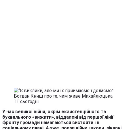
У час великої війни, окрім екзистенційного та
буквального «вижити», віддалені від першої лінії
фронту громади намагаються вистояти і в
соціальному плані. Адже, попри війну, школи, лікарні,