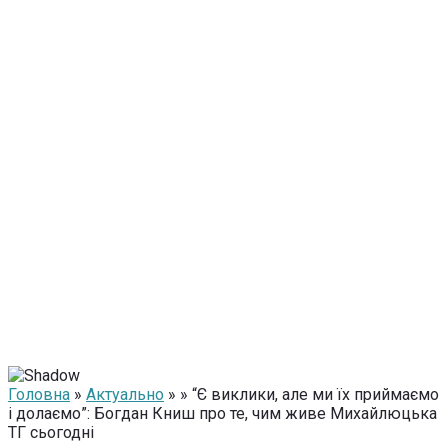
Головна
»
Актуально
» » “Є виклики, але ми їх приймаємо
і долаємо”: Богдан Книш про те, чим живе Михайлюцька
ТГ сьогодні