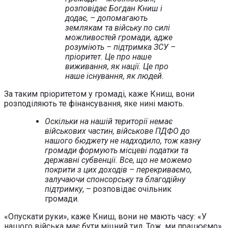
розповідає Богдан Книш і
додає, – допомагають
землякам та війську по силі
можливостей громади, адже
розуміють – підтримка ЗСУ –
пріоритет. Це про наше
виживання, як нації. Це про
наше існування, як людей.
За таким пріоритетом у громаді, каже Книш, вони
розподіляють те фінансування, яке нині мають.
Оскільки на нашій території немає
військових частин, військове ПДФО до
нашого бюджету не надходило, тож казну
громади формують місцеві податки та
державні субвенції. Все, що не можемо
покрити з цих доходів – перекриваємо,
залучаючи спонсорську та благодійну
підтримку
, – розповідає очільник
громади.
«Опускати руки», каже Книш, вони не мають часу: «У
нашого війська має бути міцний тил. Тож, ми працюємо».