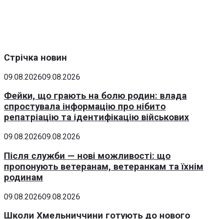
Стрічка новин
09.08.2026
09.08.2026
Фейки, що грають на болю родин: влада
спростувала інформацію про нібито
репатріацію та ідентифікацію військових
09.08.2026
09.08.2026
Після служби — нові можливості: що
пропонують ветеранам, ветеранкам та їхнім
родинам
09.08.2026
09.08.2026
Школи Хмельниччини готують до нового