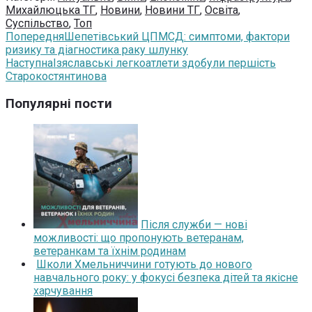
Михайлюцька ТГ
,
Новини
,
Новини ТГ
,
Освіта
,
Суспільство
,
Топ
Попередня
Шепетівський ЦПМСД: симптоми, фактори
ризику та діагностика раку шлунку
Наступна
Ізяславські легкоатлети здобули першість
Старокостянтинова
Популярні пости
Після служби — нові
можливості: що пропонують ветеранам,
ветеранкам та їхнім родинам
Школи Хмельниччини готують до нового
навчального року: у фокусі безпека дітей та якісне
харчування