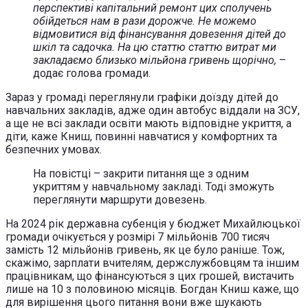
перспективі капітальний ремонт цих сполучень
обійдеться нам в рази дорожче. Не можемо
відмовитися від фінансування довезення дітей до
шкіл та садочка. На цю статтю статтю витрат ми
закладаємо близько мільйона гривень щорічно,
–
додає голова громади.
Зараз у громаді переглянули графіки доїзду дітей до
навчальних закладів, адже один автобус віддали на ЗСУ,
а ще не всі заклади освіти мають відповідне укриття, а
діти, каже Книш, повинні навчатися у комфортних та
безпечних умовах.
На повістці – закрити питання ще з одним
укриттям у навчальному закладі. Тоді зможуть
переглянути маршрути довезень.
На 2024 рік державна субенція у бюджет Михайлюцької
громади очікується у розмірі 7 мільйонів 700 тисяч
замість 12 мільйонів гривень, як це було раніше. Тож,
скажімо, зарплати вчителям, держслужбовцям та іншим
працівникам, що фінансуються з цих грошей, вистачить
лише на 10 з половиною місяців. Богдан Книш каже, що
для вирішення цього питання вони вже шукають