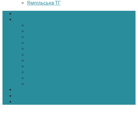
Ямпільська ТГ
Головна
Новини
Політика
Економіка
Інфраструктура
Медицина
Освіта
Культура
Екологія
Суспільство
Спорт
Надзвичайні
АТО-ООС
Інтерв’ю
Про нас
Контакти