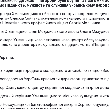
ленського,
державні нагороди були вручені за вагомий о
мовідданість, мужність та служіння українському народо
ьдшера Хмельницького обласного центру екстреної медичн
центру Олексія Зайчука, інженера комунального підприємс
ча Шепетівського професійного ліцею Сергія Мельника.
ча Ставницької філії Меджибізького ліцею Олега Мазурков
онтера Хмельницького регіонального центру обслуговуванн
илюка та директора комунального підприємства «Південно
країни.
ла керівниця народного молодіжного ансамблю танцю «Вес
осподарства України» присвоїли директорці приватного пі
ор Славутського центру первинної медико-санітарної доп
художній керівник Хмельницького міського культурно-мис
ю Новоушицької багатопрофільної лікарні Сергію Гоцуляку,