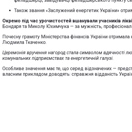
фельдшерці, завідувачці фельдшерського пункту с
Також звання «Заслужений енергетик України» отр
Окремо під час урочистостей вшанували учасників ліквід
Бондаря та Миколу Юхимчука — за мужність, професіоналі
Почесну грамоту Міністерства фінансів України отримала
Людмила Ткаченко.
Церемонія вручення нагород стала символом вдячності людя
комунальних підприємствах та енергетичній галузі.
Особливе значення має те, що серед відзначених — предс
власним прикладом доводять: справжня відданість Україні