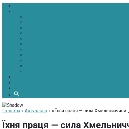
Головна
Новини
Політика
Економіка
Інфраструктура
Медицина
Освіта
Культура
Екологія
Суспільство
Спорт
Надзвичайні
АТО-ООС
Інтерв’ю
Про нас
Контакти
Головна
»
Актуально
» » Їхня праця — сила Хмельниччини:
Їхня праця — сила Хмельнич