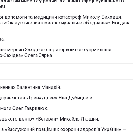
собистий внесок у розвиток різних сфер суспільного
ві.
ої допомоги та медицини катастроф Миколу Биховця,
тва «Славутське житлово-комунальне об’єднання» Богдана
а.
я мережі Західного територіального управління
-Західна» Олега Зярка.
нянка» Валентина Мандзій.
дприємства «Гринчуцьке» Ніні Дубицькій.
омоги Олег Гаврилюк.
тецького центру «Ветеран» Михайло Люшня.
 а «Заслужений працівник охорони здоров’я України» —