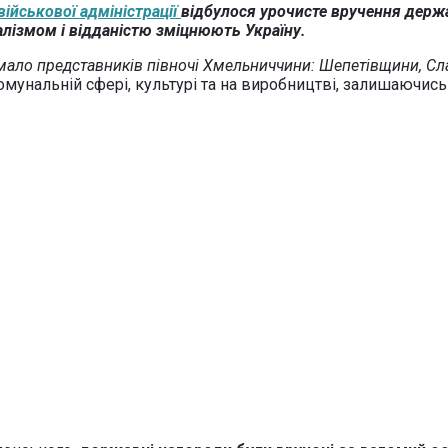
ійськової адміністрації
відбулося урочисте вручення держа
лізмом і відданістю зміцнюють Україну.
ало представників півночі Хмельниччини: Шепетівщини, Сла
комунальній сфері, культурі та на виробництві, залишаючис