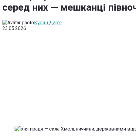
серед них — мешканці півноч
Куліш Дар'я
23.05.2026