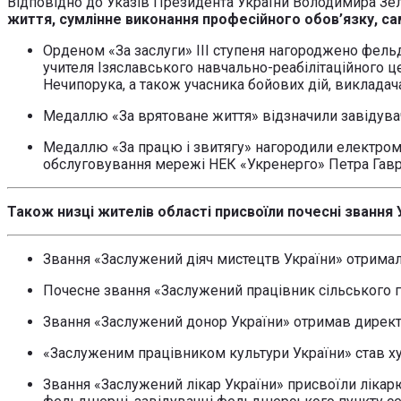
Відповідно до Указів Президента України Володимира Зе
життя, сумлінне виконання професійного обов’язку, са
Орденом «За заслуги» ІІІ ступеня нагороджено фел
учителя Ізяславського навчально-реабілітаційного 
Нечипорука, а також учасника бойових дій, виклада
Медаллю «За врятоване життя» відзначили завідува
Медаллю «За працю і звитягу» нагородили електром
обслуговування мережі НЕК «Укренерго» Петра Гавр
Також низці жителів області присвоїли почесні звання У
Звання «Заслужений діяч мистецтв України» отрима
Почесне звання «Заслужений працівник сільського г
Звання «Заслужений донор України» отримав директ
«Заслуженим працівником культури України» став 
Звання «Заслужений лікар України» присвоїли лікар