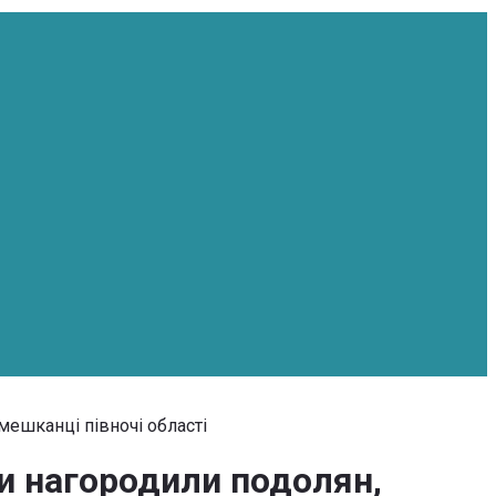
мешканці півночі області
и нагородили подолян,