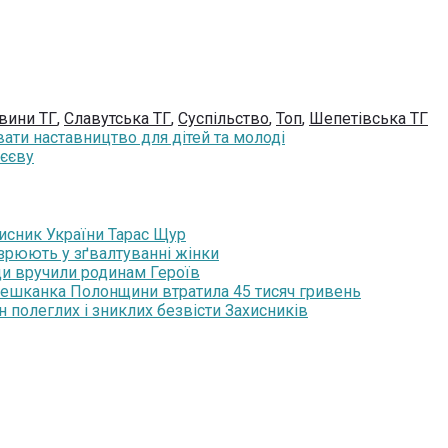
вини ТГ
,
Славутська ТГ
,
Суспільство
,
Топ
,
Шепетівська ТГ
ти наставництво для дітей та молоді
вєєву
хисник України Тарас Щур
озрюють у зґвалтуванні жінки
ди вручили родинам Героїв
мешканка Полонщини втратила 45 тисяч гривень
н полеглих і зниклих безвісти Захисників