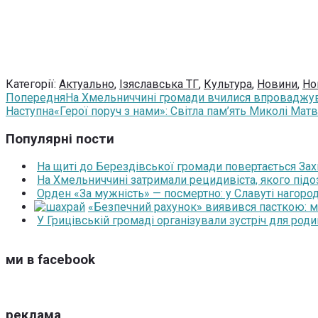
Категорії:
Актуально
,
Ізяславська ТГ
,
Культура
,
Новини
,
Но
Попередня
На Хмельниччині громади вчилися впроваджува
Наступна
«Герої поруч з нами»: Світла пам’ять Миколі Мат
Популярні пости
На щиті до Берездівської громади повертається За
На Хмельниччині затримали рецидивіста, якого під
Орден «За мужність» — посмертно: у Славуті нагоро
«Безпечний рахунок» виявився пасткою: 
У Грицівській громаді організували зустріч для роди
ми в facebook
реклама