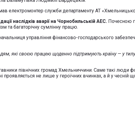
ела Баламутівка Людмилі Бардецькій.
имав електромонтер служби департаменту АТ «Хмельницьк
ації наслідків аварії на Чорнобильській АЕС.
Почесною гр
зм та багаторічну сумлінну працю.
 начальниця управління фінансово-господарського забезпе
м, які своєю працею щоденно підтримують країну — у тилу, 
тавники північних громад Хмельниччини. Саме такі люди ф
 проявляється не лише у героїчних вчинках, а й у чесній щ