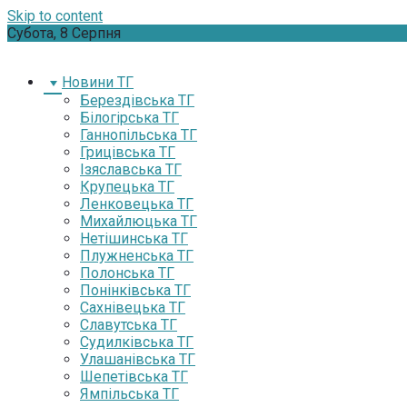
Skip to content
Субота, 8 Серпня
Новини ТГ
Берездівська ТГ
Білогірська ТГ
Ганнопільська ТГ
Грицівська ТГ
Ізяславська ТГ
Крупецька ТГ
Ленковецька ТГ
Михайлюцька ТГ
Нетішинська ТГ
Плужненська ТГ
Полонська ТГ
Понінківська ТГ
Сахнівецька ТГ
Славутська ТГ
Судилківська ТГ
Улашанівська ТГ
Шепетівська ТГ
Ямпільська ТГ