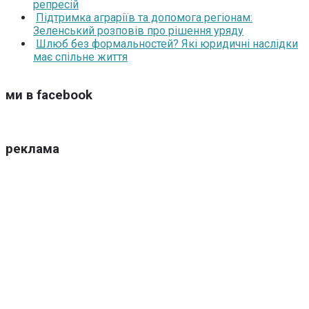
репресій
Підтримка аграріїв та допомога регіонам:
Зеленський розповів про рішення уряду
Шлюб без формальностей? Які юридичні наслідки
має спільне життя
ми в facebook
реклама