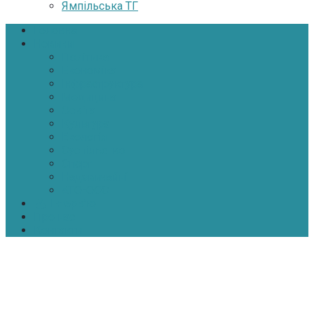
Ямпільська ТГ
Головна
Новини
Політика
Економіка
Інфраструктура
Медицина
Освіта
Культура
Екологія
Суспільство
Спорт
Надзвичайні
АТО-ООС
Інтерв’ю
Про нас
Контакти