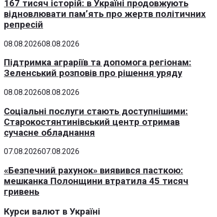
167 тисяч історій: в Україні продовжують
відновлювати пам’ять про жертв політичних
репресій
08.08.2026
08.08.2026
Підтримка аграріїв та допомога регіонам:
Зеленський розповів про рішення уряду
08.08.2026
08.08.2026
Соціальні послуги стають доступнішими:
Старокостянтинівський центр отримав
сучасне обладнання
07.08.2026
07.08.2026
«Безпечний рахунок» виявився пасткою:
мешканка Полонщини втратила 45 тисяч
гривень
Курси валют в Україні