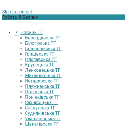
Skip to content
Субота, 8 Серпня
Новини ТГ
Берездівська ТГ
Білогірська ТГ
Ганнопільська ТГ
Грицівська ТГ
Ізяславська ТГ
Крупецька ТГ
Ленковецька ТГ
Михайлюцька ТГ
Нетішинська ТГ
Плужненська ТГ
Полонська ТГ
Понінківська ТГ
Сахнівецька ТГ
Славутська ТГ
Судилківська ТГ
Улашанівська ТГ
Шепетівська ТГ