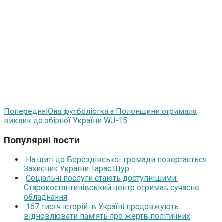
Попередня
Юна футболістка з Полонщини отримала
виклик до збірної України WU-15
Популярні пости
На щиті до Берездівської громади повертається
Захисник України Тарас Щур
Соціальні послуги стають доступнішими:
Старокостянтинівський центр отримав сучасне
обладнання
167 тисяч історій: в Україні продовжують
відновлювати пам’ять про жертв політичних