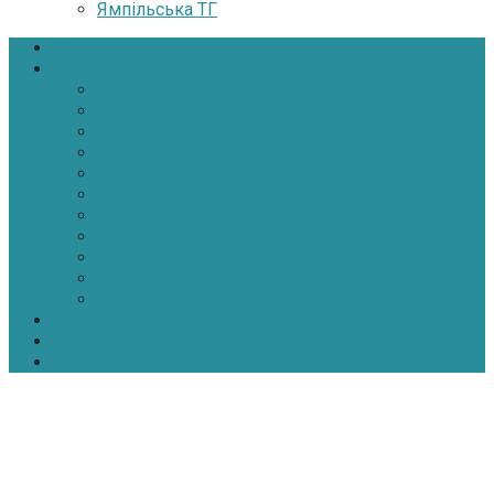
Ямпільська ТГ
Головна
Новини
Політика
Економіка
Інфраструктура
Медицина
Освіта
Культура
Екологія
Суспільство
Спорт
Надзвичайні
АТО-ООС
Інтерв’ю
Про нас
Контакти