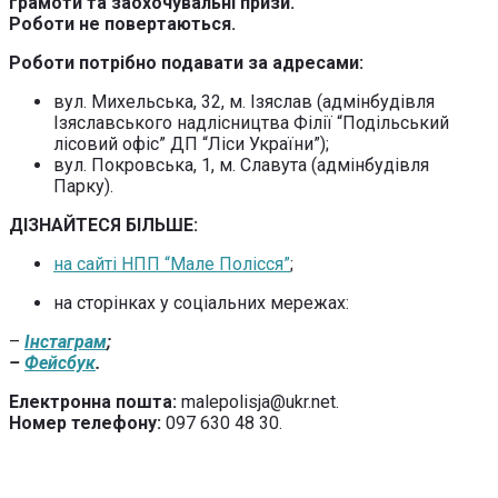
грамоти та заохочувальні призи.
Роботи не повертаються.
Роботи потрібно подавати за адресами:
вул. Михельська, 32, м. Ізяслав (адмінбудівля
Ізяславського надлісництва Філії “Подільський
лісовий офіс” ДП “Ліси України”);
вул. Покровська, 1, м. Славута (адмінбудівля
Парку).
ДІЗНАЙТЕСЯ БІЛЬШЕ:
на сайті НПП “Мале Полісся”
;
на сторінках у соціальних мережах:
–
Інстаграм
;
–
Фейсбук
.
Електронна пошта:
malepolisja@ukr.net.
Номер телефону:
097 630 48 30.