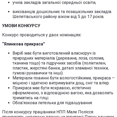
учнів закладів загальної середньої освіти,
вихованців дошкільних та позашкільних закладів
Шепетівського району віком від 5 до 17 років.
УМОВИ КОНКУРСУ
Конкурс проводиться у двох номінаціях:
“Ялинкова прикраса”
Виріб має бути виготовлений власноруч із
природних матеріалів (деревина, лоза, солома,
тканина тощо) та підручних засобів (поліетилен,
пластик, жерстяні банки, деталі зламаної техніки,
гумові рукавички та інші).
Матеріали повинні бути вологостійкими, прикраса —
міцною і здатною витримувати дощ, сніг та вітер.
Прикраса має бути яскравою, естетично
оформленою, з відповідною вагою, яка дозволить
триматись на гілці.
Обов’язкова петелька для підвішування.
Після конкурсу працівники НПП Мале Полісся
прикрасять новорічну ялинку на території Парку вашими