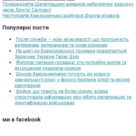
Попередня
На Шепетівщині виявили небезпечну знахідку
часів Другої Світової
Наступна
На Хмельниччині відбувся Форум аграріїв
Популярні пости
Після служби — нові можливості: що пропонують
ветеранам, ветеранкам та їхнім родинам
На щиті до Берездівської громади повертається
Захисник України Тарас Щур
Житлові питання громади: хто потребує житла та
які рішення ухвалила комісія
Школи Хмельниччини готують до нового
навчального року: у фокусі безпека дітей та якісне
харчування
Фейки, що грають на болю родин: влада
спростувала інформацію про нібито репатріацію та
ідентифікацію військових
ми в facebook