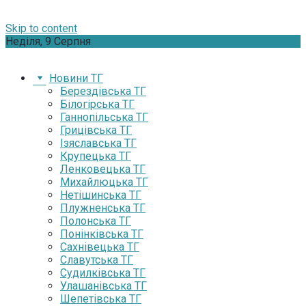
Skip to content
Неділя, 9 Серпня
Новини ТГ
Берездівська ТГ
Білогірська ТГ
Ганнопільська ТГ
Грицівська ТГ
Ізяславська ТГ
Крупецька ТГ
Ленковецька ТГ
Михайлюцька ТГ
Нетішинська ТГ
Плужненська ТГ
Полонська ТГ
Понінківська ТГ
Сахнівецька ТГ
Славутська ТГ
Судилківська ТГ
Улашанівська ТГ
Шепетівська ТГ