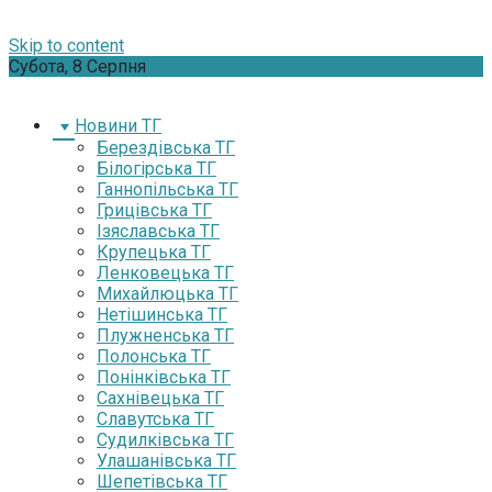
Skip to content
Субота, 8 Серпня
Новини ТГ
Берездівська ТГ
Білогірська ТГ
Ганнопільська ТГ
Грицівська ТГ
Ізяславська ТГ
Крупецька ТГ
Ленковецька ТГ
Михайлюцька ТГ
Нетішинська ТГ
Плужненська ТГ
Полонська ТГ
Понінківська ТГ
Сахнівецька ТГ
Славутська ТГ
Судилківська ТГ
Улашанівська ТГ
Шепетівська ТГ