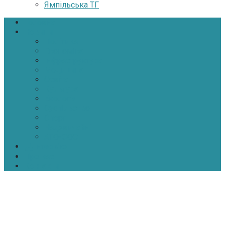
Ямпільська ТГ
Головна
Новини
Політика
Економіка
Інфраструктура
Медицина
Освіта
Культура
Екологія
Суспільство
Спорт
Надзвичайні
АТО-ООС
Інтерв’ю
Про нас
Контакти