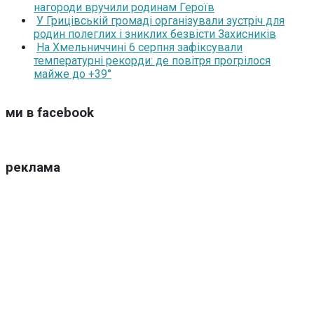
нагороди вручили родинам Героїв
У Грицівській громаді організували зустріч для
родин полеглих і зниклих безвісти Захисників
На Хмельниччині 6 серпня зафіксували
температурні рекорди: де повітря прогрілося
майже до +39°
ми в facebook
реклама