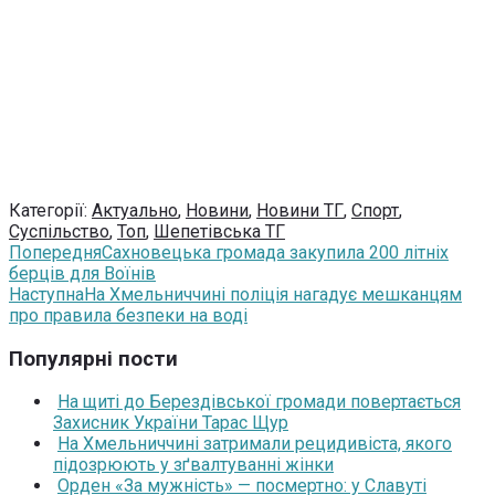
Категорії:
Актуально
,
Новини
,
Новини ТГ
,
Спорт
,
Суспільство
,
Топ
,
Шепетівська ТГ
Попередня
Сахновецька громада закупила 200 літніх
берців для Воїнів
Наступна
На Хмельниччині поліція нагадує мешканцям
про правила безпеки на воді
Популярні пости
На щиті до Берездівської громади повертається
Захисник України Тарас Щур
На Хмельниччині затримали рецидивіста, якого
підозрюють у зґвалтуванні жінки
Орден «За мужність» — посмертно: у Славуті