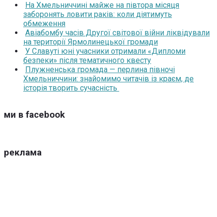
На Хмельниччині майже на півтора місяця
заборонять ловити раків: коли діятимуть
обмеження
Авіабомбу часів Другої світової війни ліквідували
на території Ярмолинецької громади
У Славуті юні учасники отримали «Дипломи
безпеки» після тематичного квесту
Плужненська громада — перлина півночі
Хмельниччини: знайомимо читачів із краєм, де
історія творить сучасність
ми в facebook
реклама