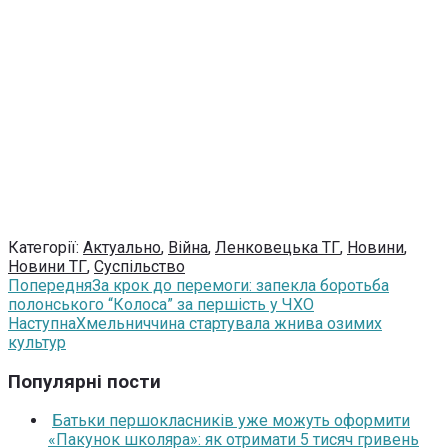
Категорії:
Актуально
,
Війна
,
Ленковецька ТГ
,
Новини
,
Новини ТГ
,
Суспільство
Попередня
За крок до перемоги: запекла боротьба
полонського “Колоса” за першість у ЧХО
Наступна
Хмельниччина стартувала жнива озимих
культур
Популярні пости
Батьки першокласників уже можуть оформити
«Пакунок школяра»: як отримати 5 тисяч гривень