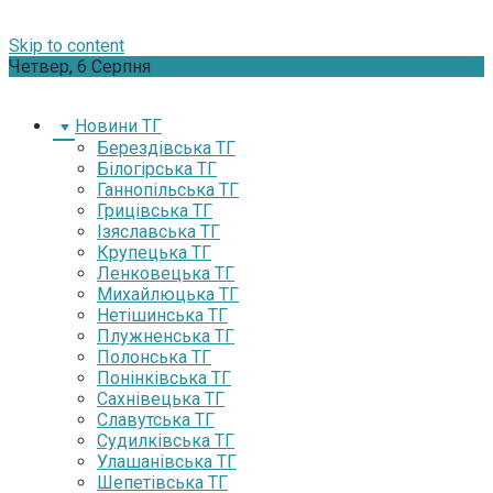
Skip to content
Четвер, 6 Серпня
Новини ТГ
Берездівська ТГ
Білогірська ТГ
Ганнопільська ТГ
Грицівська ТГ
Ізяславська ТГ
Крупецька ТГ
Ленковецька ТГ
Михайлюцька ТГ
Нетішинська ТГ
Плужненська ТГ
Полонська ТГ
Понінківська ТГ
Сахнівецька ТГ
Славутська ТГ
Судилківська ТГ
Улашанівська ТГ
Шепетівська ТГ