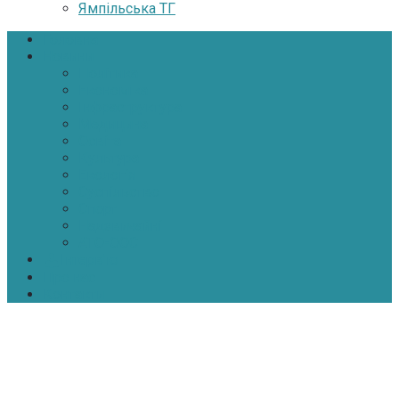
Ямпільська ТГ
Головна
Новини
Політика
Економіка
Інфраструктура
Медицина
Освіта
Культура
Екологія
Суспільство
Спорт
Надзвичайні
АТО-ООС
Інтерв’ю
Про нас
Контакти