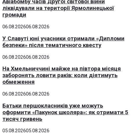
Авіабомбу часів Другої світової війни
ліквідували на території Ярмолинецької
громади
06.08.2026
06.08.2026
У Славуті юні учасники отримали «Дипломи
безпеки» після тематичного квесту
06.08.2026
06.08.2026
На Хмельниччині майже на півтора місяця
заборонять ловити раків: коли діятимуть
обмеження
06.08.2026
06.08.2026
Батьки першокласників уже можуть
оформити «Пакунок школяра»: як отримати 5
тисяч гривень
05.08.2026
05.08.2026