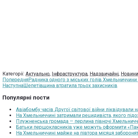
Категорії:
Актуально
,
Інфраструктура
,
Надзвичайні
,
Новин
Попередня
Радника одного з міських голів Хмельниччини 
Наступна
Шепетівщина втратила трьох захисників
Популярні пости
Авіабомбу часів Другої світової війни ліквідували 
На Хмельниччині затримали рецидивіста, якого під
Плужненська громада — перлина півночі Хмельниччин
Батьки першокласників уже можуть оформити «Паку
На Хмельниччині майже на півтора місяця забороня