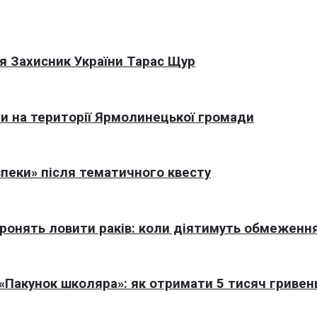
я Захисник України Тарас Щур
али на території Ярмолинецької громади
пеки» після тематичного квесту
оронять ловити раків: коли діятимуть обмеженн
Пакунок школяра»: як отримати 5 тисяч гривен