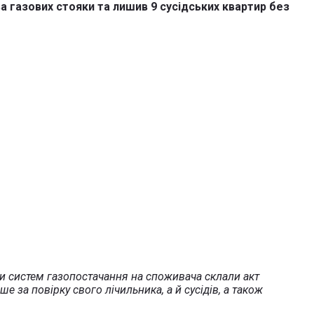
а газових стояки та лишив 9 сусідських квартир без
ки систем газопостачання на споживача склали акт
за повірку свого лічильника, а й сусідів, а також