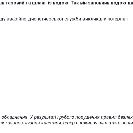
в газовий та шланг із водою. Так він заповнив водою дв
гаду аварійно-диспетчерської служби викликали потерпілі.
е обладнання. У результаті грубого порушення правил безпе
 газопостачання квартири.Тепер споживач заплатить не лише 