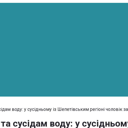
усідам воду: у сусідньому із Шепетівським регіоні чоловік
 та сусідам воду: у сусідньом