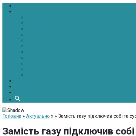
Головна
Новини
Політика
Економіка
Інфраструктура
Медицина
Освіта
Культура
Екологія
Суспільство
Спорт
Надзвичайні
АТО-ООС
Інтерв’ю
Про нас
Контакти
Головна
»
Актуально
» » Замість газу підключив собі та с
Замість газу підключив собі