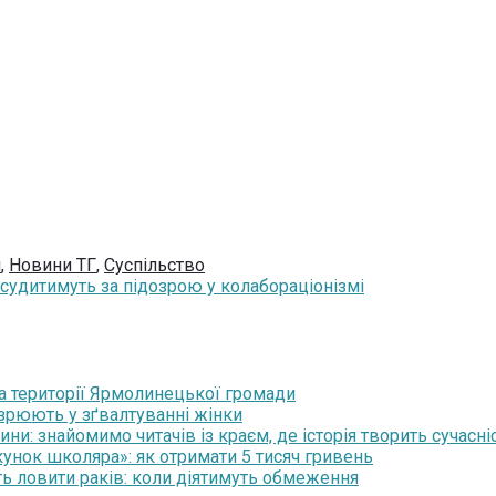
и
,
Новини ТГ
,
Суспільство
судитимуть за підозрою у колабораціонізмі
на території Ярмолинецької громади
озрюють у зґвалтуванні жінки
и: знайомимо читачів із краєм, де історія творить сучасні
нок школяра»: як отримати 5 тисяч гривень
ть ловити раків: коли діятимуть обмеження