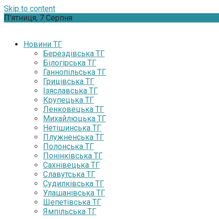
Skip to content
П’ятниця, 7 Серпня
Новини ТГ
Берездівська ТГ
Білогірська ТГ
Ганнопільська ТГ
Грицівська ТГ
Ізяславська ТГ
Крупецька ТГ
Ленковецька ТГ
Михайлюцька ТГ
Нетішинська ТГ
Плужненська ТГ
Полонська ТГ
Понінківська ТГ
Сахнівецька ТГ
Славутська ТГ
Судилківська ТГ
Улашанівська ТГ
Шепетівська ТГ
Ямпільська ТГ