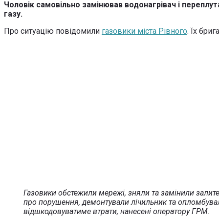
Чоловік самовільно замінював водонагрівач і переплута
газу.
Про ситуацію повідомили
газовики міста Рівного
. Їх бри
Газовики обстежили мережі, зняли та замінили залит
про порушення, демонтували лічильник та опломбували
відшкодовуватиме втрати, нанесені оператору ГРМ.