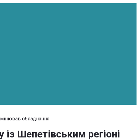
 замінював обладнання
у із Шепетівським регіоні