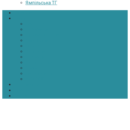
Ямпільська ТГ
Головна
Новини
Політика
Економіка
Інфраструктура
Медицина
Освіта
Культура
Екологія
Суспільство
Спорт
Надзвичайні
АТО-ООС
Інтерв’ю
Про нас
Контакти