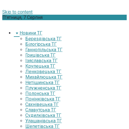
Skip to content
П’ятниця, 7 Серпня
Новини ТГ
Берездівська ТГ
Білогірська ТГ
Ганнопільська ТГ
Грицівська ТГ
Ізяславська ТГ
Крупецька ТГ
Ленковецька ТГ
Михайлюцька ТГ
Нетішинська ТГ
Плужненська ТГ
Полонська ТГ
Понінківська ТГ
Сахнівецька ТГ
Славутська ТГ
Судилківська ТГ
Улашанівська ТГ
Шепетівська ТГ