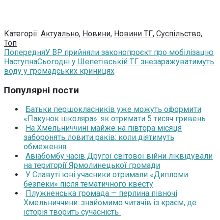
Категорії:
Актуально
,
Новини
,
Новини ТГ
,
Суспільство
,
Топ
Попередня
У ВР прийняли законопроєкт про мобілізацію
Наступна
Сьогодні у Шепетівській ТГ знезаражуватимуть
воду у громадських криницях
Популярні пости
Батьки першокласників уже можуть оформити
«Пакунок школяра»: як отримати 5 тисяч гривень
На Хмельниччині майже на півтора місяця
заборонять ловити раків: коли діятимуть
обмеження
Авіабомбу часів Другої світової війни ліквідували
на території Ярмолинецької громади
У Славуті юні учасники отримали «Дипломи
безпеки» після тематичного квесту
Плужненська громада — перлина півночі
Хмельниччини: знайомимо читачів із краєм, де
історія творить сучасність