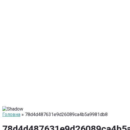
Головна
» 78d4d487631e9d26089ca4b5a9981db8
78d4d487631e9d26089ca4b5