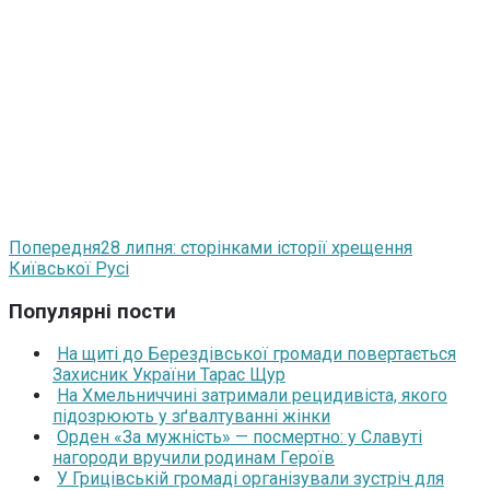
Попередня
28 липня: сторінками історії хрещення
Київської Русі
Популярні пости
На щиті до Берездівської громади повертається
Захисник України Тарас Щур
На Хмельниччині затримали рецидивіста, якого
підозрюють у зґвалтуванні жінки
Орден «За мужність» — посмертно: у Славуті
нагороди вручили родинам Героїв
У Грицівській громаді організували зустріч для