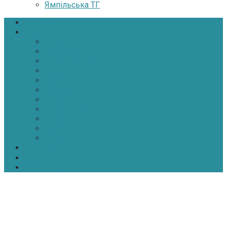
Ямпільська ТГ
Головна
Новини
Політика
Економіка
Інфраструктура
Медицина
Освіта
Культура
Екологія
Суспільство
Спорт
Надзвичайні
АТО-ООС
Інтерв’ю
Про нас
Контакти