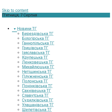
Skip to content
П’ятниця, 7 Серпня
Новини ТГ
Берездівська ТГ
Білогірська ТГ
Ганнопільська ТГ
Грицівська ТГ
Ізяславська ТГ
Крупецька ТГ
Ленковецька ТГ
Михайлюцька ТГ
Нетішинська ТГ
Плужненська ТГ
Полонська ТГ
Понінківська ТГ
Сахнівецька ТГ
Славутська ТГ
Судилківська ТГ
Улашанівська ТГ
Шепетівська ТГ