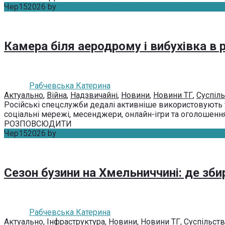
Чер
15
2026
by
Рабчевська Катерина
Без коментарів
Камера біля аеродрому і вибухівка в 
Рабчевська Катерина
Актуально
,
Війна
,
Надзвичайні
,
Новини
,
Новини ТГ
,
Суспіл
Російські спецслужби дедалі активніше використовують ук
соціальні мережі, месенджери, онлайн-ігри та оголошення 
РОЗПОВСЮДИТИ
Чер
15
2026
by
Рабчевська Катерина
Без коментарів
Сезон бузини на Хмельниччині: де збир
Рабчевська Катерина
Актуально
,
Інфраструктура
,
Новини
,
Новини ТГ
,
Суспільст