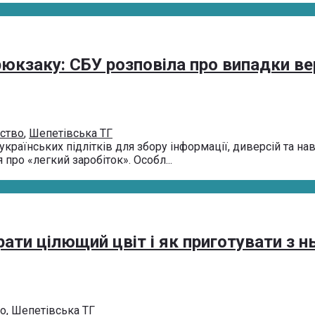
рюкзаку: СБУ розповіла про випадки в
ьство
,
Шепетівська ТГ
раїнських підлітків для збору інформації, диверсій та нав
про «легкий заробіток». Особл...
ати цілющий цвіт і як приготувати з н
во
,
Шепетівська ТГ