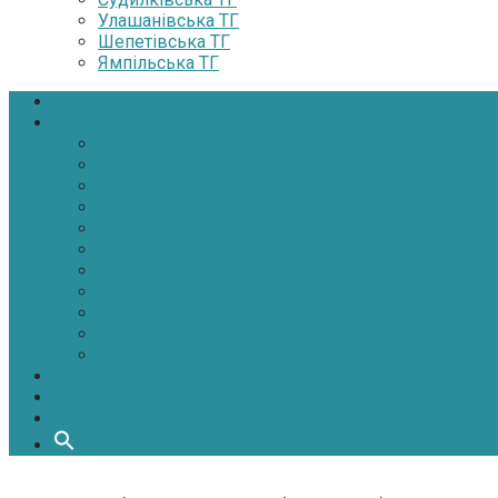
Улашанівська ТГ
Шепетівська ТГ
Ямпільська ТГ
Головна
Новини
Політика
Економіка
Інфраструктура
Медицина
Освіта
Культура
Екологія
Суспільство
Спорт
Надзвичайні
АТО-ООС
Інтерв’ю
Про нас
Контакти