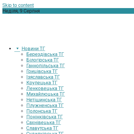
Skip to content
Неділя, 9 Серпня
Новини ТГ
Берездівська ТГ
Білогірська ТГ
Ганнопільська ТГ
Грицівська ТГ
Ізяславська ТГ
Крупецька ТГ
Ленковецька ТГ
Михайлюцька ТГ
Нетішинська ТГ
Плужненська ТГ
Полонська ТГ
Понінківська ТГ
Сахнівецька ТГ
Славутська ТГ
Судилківська ТГ