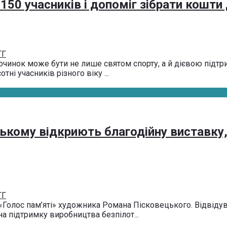
150 учасників і допоміг зібрати кошти
ТГ
очинок може бути не лише святом спорту, а й дієвою підтр
ні учасників різного віку ...
ькому відкриють благодійну виставку,
ТГ
«Голос пам’яті» художника Романа Пісковецького. Відвідув
а підтримку виробництва безпілот...