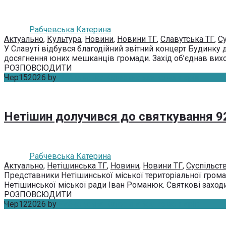
Рабчевська Катерина
Актуально
,
Культура
,
Новини
,
Новини ТГ
,
Славутська ТГ
,
С
У Славуті відбувся благодійний звітний концерт Будинку 
досягнення юних мешканців громади. Захід об’єднав вихова
РОЗПОВСЮДИТИ
Чер
15
2026
by
Рабчевська Катерина
Без коментарів
Нетішин долучився до святкування 9
Рабчевська Катерина
Актуально
,
Нетішинська ТГ
,
Новини
,
Новини ТГ
,
Суспільст
Представники Нетішинської міської територіальної громад
Нетішинської міської ради Іван Романюк. Святкові заходи 
РОЗПОВСЮДИТИ
Чер
12
2026
by
Рабчевська Катерина
Без коментарів