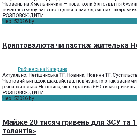
Червень на Хмельниччині — пора, коли білі суцвіття бузи
початок сезону заготівлі однієї з найвідоміших лікарських 
РОЗПОВСЮДИТИ
Чер
15
2026
by
Рабчевська Катерина
Без коментарів
Криптовалюта чи пастка: жителька Н
Рабчевська Катерина
Актуально
,
Нетішинська ТГ
,
Новини
,
Новини ТГ
,
Суспільст
Черговий випадок шахрайства, пов’язаного з так званими
річна жителька Нетішина, яка втратила 680 тисяч гривень
РОЗПОВСЮДИТИ
Чер
15
2026
by
Рабчевська Катерина
Без коментарів
Майже 20 тисяч гривень для ЗСУ та 1
талантів»