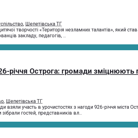
успільство
,
Шепетівська ТГ
дитячої творчості «Територія незламних талантів», який ст
нців закладу, педагогів, ...
26-річчя Острога: громади зміцнюють 
во
,
Шепетівська ТГ
и взяли участь в урочистостях з нагоди 926-річчя міста О
зібрали гостей, представників вл...