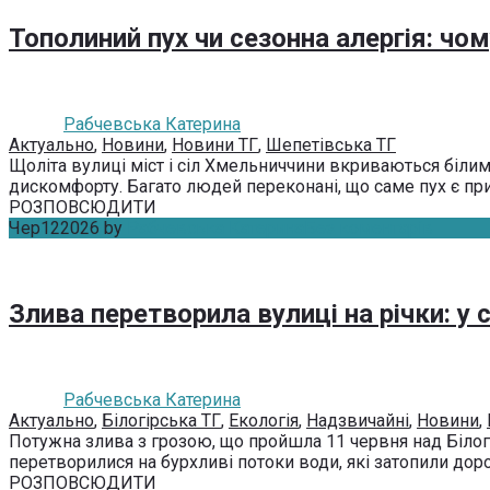
Тополиний пух чи сезонна алергія: ч
Рабчевська Катерина
Актуально
,
Новини
,
Новини ТГ
,
Шепетівська ТГ
Щоліта вулиці міст і сіл Хмельниччини вкриваються білим 
дискомфорту. Багато людей переконані, що саме пух є прич
РОЗПОВСЮДИТИ
Чер
12
2026
by
Рабчевська Катерина
Без коментарів
Злива перетворила вулиці на річки: у
Рабчевська Катерина
Актуально
,
Білогірська ТГ
,
Екологія
,
Надзвичайні
,
Новини
,
Потужна злива з грозою, що пройшла 11 червня над Білог
перетворилися на бурхливі потоки води, які затопили дороги
РОЗПОВСЮДИТИ