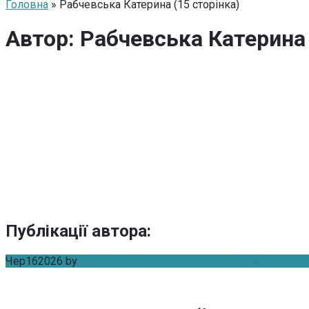
Головна
» Рабчевська Катерина (15 сторінка)
Автор:
Рабчевська Катерина
Публікації автора
:
Чер
16
2026
by
Рабчевська Катерина
Без коментарів