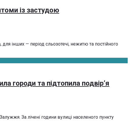
птоми із застудою
 для інших — період сльозотечі, нежитю та постійного
ила городи та підтопила подвір’я
алужжя. За лічені години вулиці населеного пункту