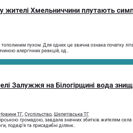
ому жителі Хмельниччини плутають сим
тополиним пухом. Для одних це звична ознака початку літа,
иною алергічних реакцій, од...
 селі Залужжя на Білогірщині вода знищ
Новини ТГ
,
Суспільство
,
Шепетівська ТГ
ірською громадою, завдала значних збитків жителям села З
, подвір’я та присадибні ділянк...