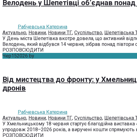
Велодень у Шепетівці об’єднав понад 
Рабчевська Катерина
Актуально
,
Новини
,
Новини ТГ
,
Суспільство
,
Шепетівська 
У День міста Шепетівка вкотре довела, що активний відп
Велодень, який відбувся 14 червня, зібрав понад півтори сот
РОЗПОВСЮДИТИ
Чер
15
2026
by
Рабчевська Катерина
Без коментарів
Від мистецтва до фронту: у Хмельниц
дронів
Рабчевська Катерина
Актуально
,
Новини
,
Новини ТГ
,
Суспільство
,
Шепетівська 
У Хмельницькому 18 червня стартує благодійна виставка 
упродовж 2018–2026 років, а виручені кошти спрямують н
РОЗПОВСЮДИТИ