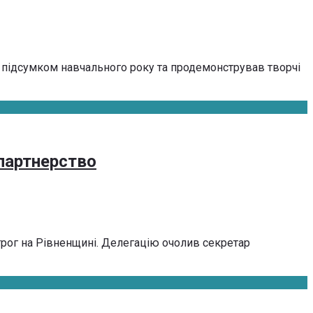
ав підсумком навчального року та продемонстрував творчі
партнерство
строг на Рівненщині. Делегацію очолив секретар