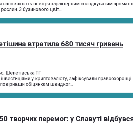
ни наповнюють повітря характерним солодкуватим ароматом.
рослин. З бузинового цвіт...
етішина втратила 680 тисяч гривень
во
,
Шепетівська ТГ
 інвестиціями у криптовалюту, зафіксували правоохоронці 
, повіривши обіцянкам швидког...
50 творчих перемог: у Славуті відбувс