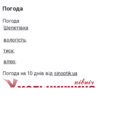
Погода
Погода
Шепетівка
вологість:
тиск:
вітер:
Погода на 10 днів від
sinoptik.ua
Використання будь-яких матеріалів, розміщених на сайті,
дозволяється за умови посилання на сайт khmel-
pivnich.info
post@khmel-pivnich.info
Copyright © 2020-2026 Всі права захищено.