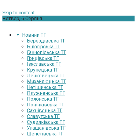
Skip to content
Четвер, 6 Серпня
Новини ТГ
Берездівська ТГ
Білогірська ТГ
Ганнопільська ТГ
Грицівська ТГ
Ізяславська ТГ
Крупецька ТГ
Ленковецька ТГ
Михайлюцька ТГ
Нетішинська ТГ
Плужненська ТГ
Полонська ТГ
Понінківська ТГ
Сахнівецька ТГ
Славутська ТГ
Судилківська ТГ
Улашанівська ТГ
Шепетівська ТГ