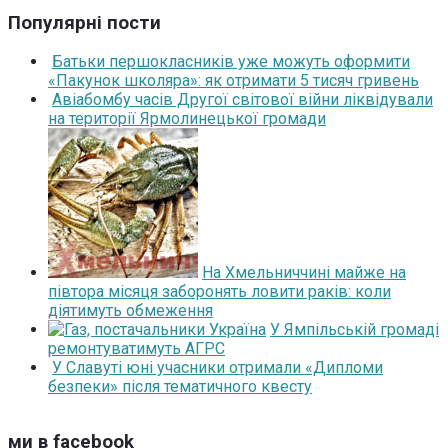
Популярні пости
Батьки першокласників уже можуть оформити
«Пакунок школяра»: як отримати 5 тисяч гривень
Авіабомбу часів Другої світової війни ліквідували
на території Ярмолинецької громади
На Хмельниччині майже на
півтора місяця заборонять ловити раків: коли
діятимуть обмеження
У Ямпільській громаді
ремонтуватимуть АГРС
У Славуті юні учасники отримали «Дипломи
безпеки» після тематичного квесту
ми в facebook