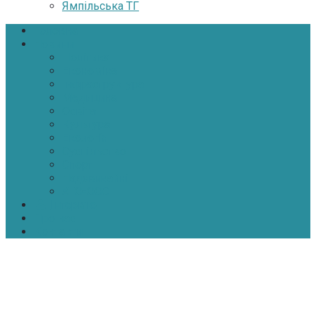
Ямпільська ТГ
Головна
Новини
Політика
Економіка
Інфраструктура
Медицина
Освіта
Культура
Екологія
Суспільство
Спорт
Надзвичайні
АТО-ООС
Інтерв’ю
Про нас
Контакти