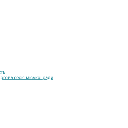
сть
ргова сесія міської ради