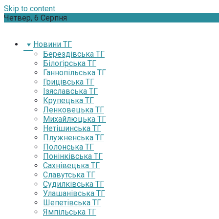
Skip to content
Четвер, 6 Серпня
Новини ТГ
Берездівська ТГ
Білогірська ТГ
Ганнопільська ТГ
Грицівська ТГ
Ізяславська ТГ
Крупецька ТГ
Ленковецька ТГ
Михайлюцька ТГ
Нетішинська ТГ
Плужненська ТГ
Полонська ТГ
Понінківська ТГ
Сахнівецька ТГ
Славутська ТГ
Судилківська ТГ
Улашанівська ТГ
Шепетівська ТГ
Ямпільська ТГ