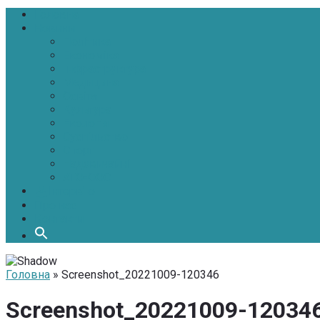
Головна
Новини
Політика
Економіка
Інфраструктура
Медицина
Освіта
Культура
Екологія
Суспільство
Спорт
Надзвичайні
АТО-ООС
Інтерв’ю
Про нас
Контакти
Головна
» Screenshot_20221009-120346
Screenshot_20221009-12034