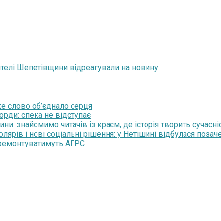
телі Шепетівщини відреагували на новину
ьке слово об’єднало серця
орди: спека не відступає
и: знайомимо читачів із краєм, де історія творить сучасні
рів і нові соціальні рішення: у Нетішині відбулася позаче
 ремонтуватимуть АГРС