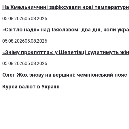
На Хмельниччині зафіксували нові температурні
05.08.2026
05.08.2026
«Світло надії» над Ізяславом: два дні, коли ук
05.08.2026
05.08.2026
«Зніму прокляття»: у Шепетівці судитимуть жін
05.08.2026
05.08.2026
Олег Жох знову на вершині: чемпіонський пояс 
Курси валют в Україні