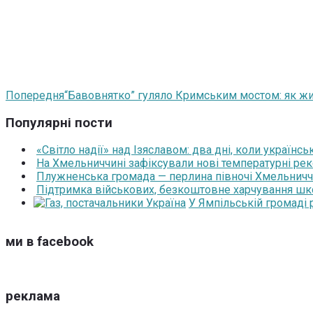
Попередня
“Бавовнятко” гуляло Кримським мостом: як жи
Популярні пости
«Світло надії» над Ізяславом: два дні, коли українс
На Хмельниччині зафіксували нові температурні рек
Плужненська громада — перлина півночі Хмельниччин
Підтримка військових, безкоштовне харчування школя
У Ямпільській громаді
ми в facebook
реклама