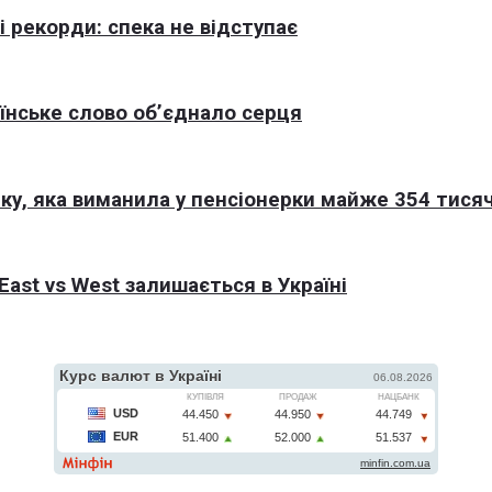
 рекорди: спека не відступає
раїнське слово об’єднало серця
ку, яка виманила у пенсіонерки майже 354 тисяч
East vs West залишається в Україні