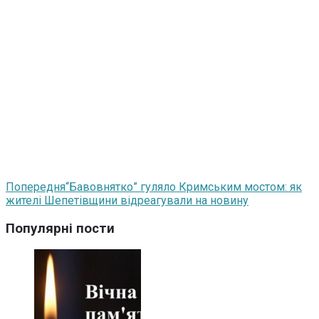
Попередня
“Бавовнятко” гуляло Кримським мостом: як
жителі Шепетівщини відреагували на новину
Популярні пости