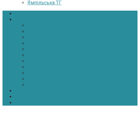
Ямпільська ТГ
Головна
Новини
Політика
Економіка
Інфраструктура
Медицина
Освіта
Культура
Екологія
Суспільство
Спорт
Надзвичайні
АТО-ООС
Інтерв’ю
Про нас
Контакти