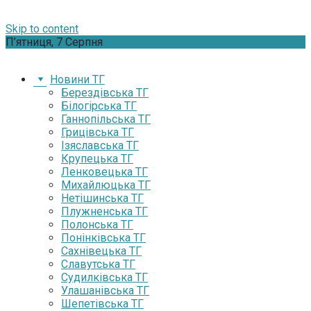
Skip to content
П’ятниця, 7 Серпня
Новини ТГ
Берездівська ТГ
Білогірська ТГ
Ганнопільська ТГ
Грицівська ТГ
Ізяславська ТГ
Крупецька ТГ
Ленковецька ТГ
Михайлюцька ТГ
Нетішинська ТГ
Плужненська ТГ
Полонська ТГ
Понінківська ТГ
Сахнівецька ТГ
Славутська ТГ
Судилківська ТГ
Улашанівська ТГ
Шепетівська ТГ