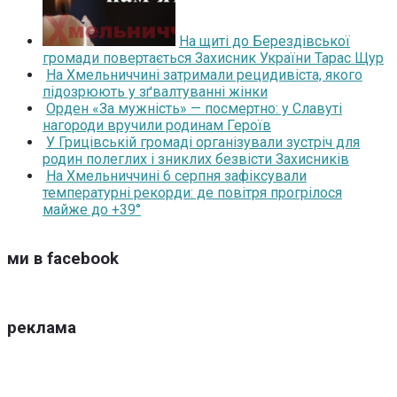
На щиті до Берездівської
громади повертається Захисник України Тарас Щур
На Хмельниччині затримали рецидивіста, якого
підозрюють у зґвалтуванні жінки
Орден «За мужність» — посмертно: у Славуті
нагороди вручили родинам Героїв
У Грицівській громаді організували зустріч для
родин полеглих і зниклих безвісти Захисників
На Хмельниччині 6 серпня зафіксували
температурні рекорди: де повітря прогрілося
майже до +39°
ми в facebook
реклама