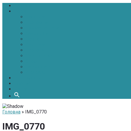
Головна
Новини
Політика
Економіка
Інфраструктура
Медицина
Освіта
Культура
Екологія
Суспільство
Спорт
Надзвичайні
АТО-ООС
Інтерв’ю
Про нас
Контакти
Головна
» IMG_0770
IMG_0770