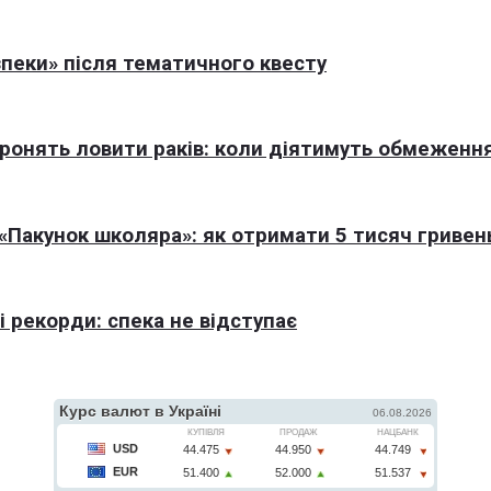
пеки» після тематичного квесту
оронять ловити раків: коли діятимуть обмеженн
Пакунок школяра»: як отримати 5 тисяч гривен
 рекорди: спека не відступає