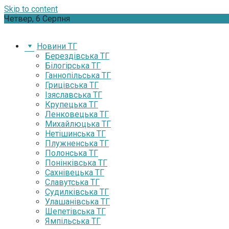
Skip to content
Четвер, 6 Серпня
Новини ТГ
Берездівська ТГ
Білогірська ТГ
Ганнопільська ТГ
Грицівська ТГ
Ізяславська ТГ
Крупецька ТГ
Ленковецька ТГ
Михайлюцька ТГ
Нетішинська ТГ
Плужненська ТГ
Полонська ТГ
Понінківська ТГ
Сахнівецька ТГ
Славутська ТГ
Судилківська ТГ
Улашанівська ТГ
Шепетівська ТГ
Ямпільська ТГ