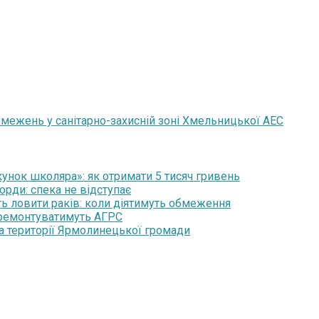
бмежень у санітарно-захисній зоні Хмельницької АЕС
нок школяра»: як отримати 5 тисяч гривень
орди: спека не відступає
ть ловити раків: коли діятимуть обмеження
 ремонтуватимуть АГРС
на території Ярмолинецької громади