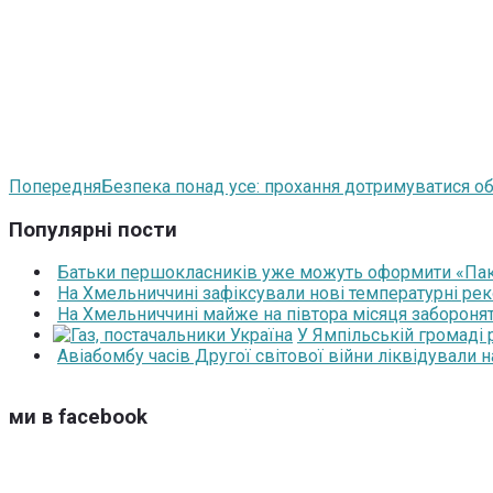
Попередня
Безпека понад усе: прохання дотримуватися о
Популярні пости
Батьки першокласників уже можуть оформити «Паку
На Хмельниччині зафіксували нові температурні рек
На Хмельниччині майже на півтора місяця забороня
У Ямпільській громаді
Авіабомбу часів Другої світової війни ліквідували 
ми в facebook