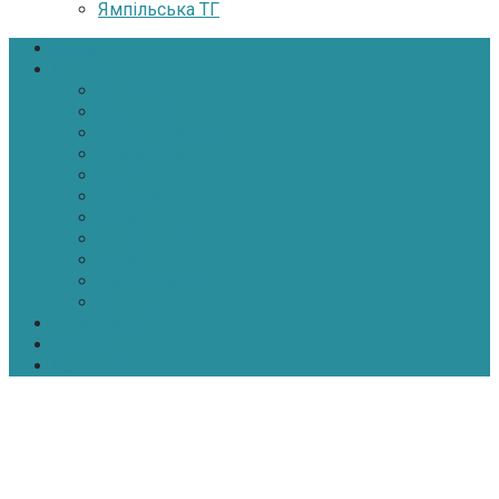
Ямпільська ТГ
Головна
Новини
Політика
Економіка
Інфраструктура
Медицина
Освіта
Культура
Екологія
Суспільство
Спорт
Надзвичайні
АТО-ООС
Інтерв’ю
Про нас
Контакти