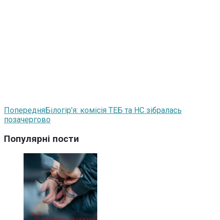
Попередня
Білогір’я: комісія ТЕБ та НС зібралась
позачергово
Популярні пости