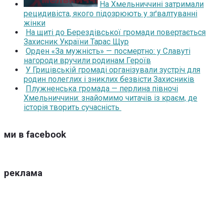
На Хмельниччині затримали
рецидивіста, якого підозрюють у зґвалтуванні
жінки
На щиті до Берездівської громади повертається
Захисник України Тарас Щур
Орден «За мужність» — посмертно: у Славуті
нагороди вручили родинам Героїв
У Грицівській громаді організували зустріч для
родин полеглих і зниклих безвісти Захисників
Плужненська громада — перлина півночі
Хмельниччини: знайомимо читачів із краєм, де
історія творить сучасність
ми в facebook
реклама