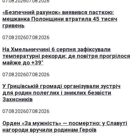
07.08.2026
07.08.2026
«Безпечний рахунок» виявився пасткою:
мешканка Полонщини втратила 45 тисяч
гривень
07.08.2026
07.08.2026
На Хмельниччині 6 серпня зафіксували
температурні рекорди: де повітря прогрілося
майже до +39°
07.08.2026
07.08.2026
У Грицівській громаді організували зустріч
для родин полеглих і зниклих безвісти
Захисників
07.08.2026
07.08.2026
Орден «За мужність» — посмертно: у Славуті
нагороди вручили родинам Героїв