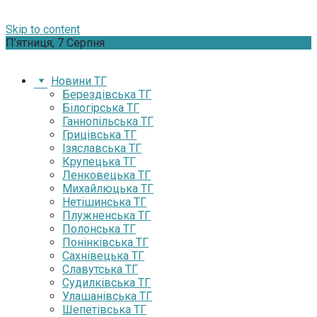
Skip to content
П’ятниця, 7 Серпня
Новини ТГ
Берездівська ТГ
Білогірська ТГ
Ганнопільська ТГ
Грицівська ТГ
Ізяславська ТГ
Крупецька ТГ
Ленковецька ТГ
Михайлюцька ТГ
Нетішинська ТГ
Плужненська ТГ
Полонська ТГ
Понінківська ТГ
Сахнівецька ТГ
Славутська ТГ
Судилківська ТГ
Улашанівська ТГ
Шепетівська ТГ