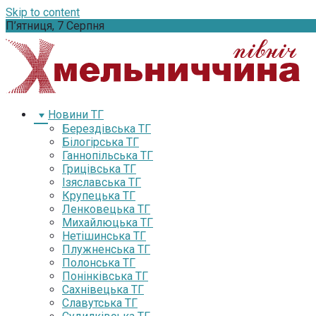
Skip to content
П’ятниця, 7 Серпня
Новини ТГ
Берездівська ТГ
Білогірська ТГ
Ганнопільська ТГ
Грицівська ТГ
Ізяславська ТГ
Крупецька ТГ
Ленковецька ТГ
Михайлюцька ТГ
Нетішинська ТГ
Плужненська ТГ
Полонська ТГ
Понінківська ТГ
Сахнівецька ТГ
Славутська ТГ