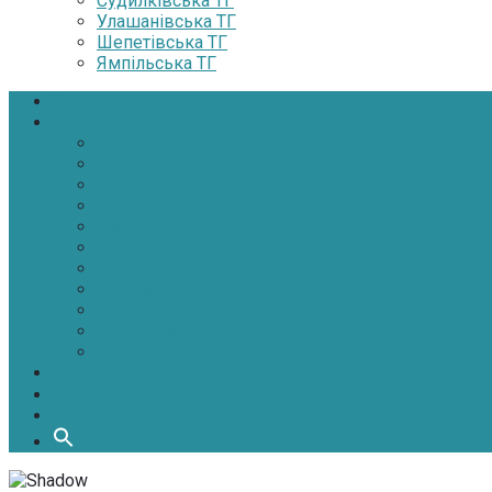
Судилківська ТГ
Улашанівська ТГ
Шепетівська ТГ
Ямпільська ТГ
Головна
Новини
Політика
Економіка
Інфраструктура
Медицина
Освіта
Культура
Екологія
Суспільство
Спорт
Надзвичайні
АТО-ООС
Інтерв’ю
Про нас
Контакти