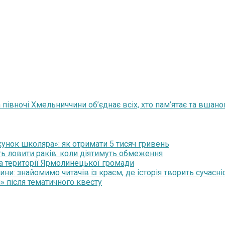
 півночі Хмельниччини об’єднає всіх, хто пам’ятає та вшано
нок школяра»: як отримати 5 тисяч гривень
ть ловити раків: коли діятимуть обмеження
на території Ярмолинецької громади
и: знайомимо читачів із краєм, де історія творить сучасні
» після тематичного квесту