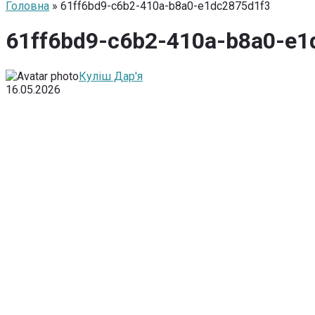
Головна
» 61ff6bd9-c6b2-410a-b8a0-e1dc2875d1f3
61ff6bd9-c6b2-410a-b8a0-e1
Куліш Дар'я
16.05.2026