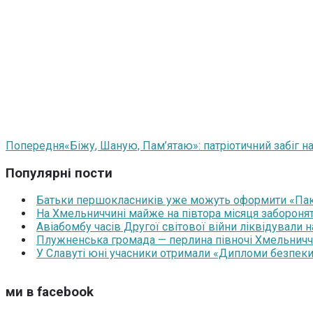
Попередня
«Біжу, Шаную, Пам’ятаю»: патріотичний забіг на
Популярні пости
Батьки першокласників уже можуть оформити «Паку
На Хмельниччині майже на півтора місяця забороня
Авіабомбу часів Другої світової війни ліквідували 
Плужненська громада — перлина півночі Хмельниччин
У Славуті юні учасники отримали «Дипломи безпеки
ми в facebook