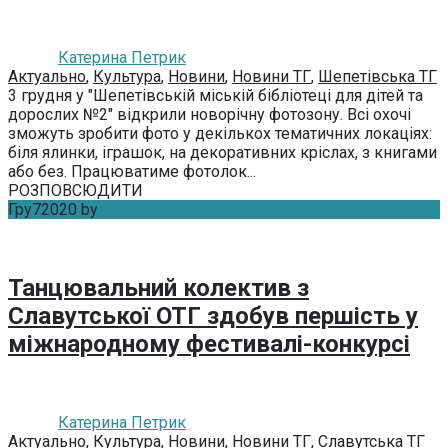
Катерина Петрик
Актуально
,
Культура
,
Новини
,
Новини ТГ
,
Шепетівська ТГ
3 грудня у "Шепетівській міській бібліотеці для дітей та
дорослих №2" відкрили новорічну фотозону. Всі охочі
зможуть зробити фото у декількох тематичних локаціях:
біля ялинки, іграшок, на декоративних кріслах, з книгами
або без. Працюватиме фотолок...
РОЗПОВСЮДИТИ
Гру
7
2020
by
Катерина Петрик
Без коментарів
Танцювальний колектив з
Славутської ОТГ здобув першість у
міжнародному фестивалі-конкурсі
Катерина Петрик
Актуально
,
Культура
,
Новини
,
Новини ТГ
,
Славутська ТГ