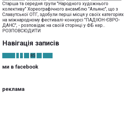
Старша та середня групи "Народного художнього
колективу" Хореографічного ансамблю "Альянс", що з
Славутської ОТГ, здобули перші місця у своїх категоріях
на міжнародному фестивалі-конкурсі "ПАДІЮН-ЄВРО-
ДАНС", - розповідає на своїй сторінці у ФБ кер...
РОЗПОВСЮДИТИ
Навігація записів
Назад
1
…
84
85
86
Далі
ми в facebook
реклама