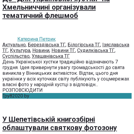
Хмельниччині організували
тематичний флешмоб
Катерина Петрик
Актуально
,
Берездівська ТГ
,
Білогірська ТГ
,
Ізяславська
ТГ
,
Культура
,
Новини
,
Новини ТГ
,
Судилківська ТГ
,
Суспільство
,
Улашанівська ТГ
День Української хустки традиційно відзначають 7
грудня. Ідея привернути увагу громадськості до свята
виникла у Вінницьких активісток. Відтак, цього дня
українки у всіх куточках світу публікують у соцмережах
власні фото у народній хустці з відповідн...
РОЗПОВСЮДИТИ
Гру
8
2020
by
Катерина Петрик
Без коментарів
У Шепетівській книгозбірні
облаштували святкову фотозону