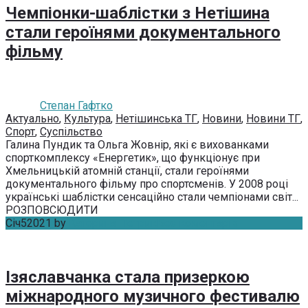
Чемпіонки-шаблістки з Нетішина
стали героїнями документального
фільму
Степан Гафтко
Актуально
,
Культура
,
Нетішинська ТГ
,
Новини
,
Новини ТГ
,
Спорт
,
Суспільство
Галина Пундик та Ольга Жовнір, які є вихованками
спорткомплексу «Енергетик», що функціонує при
Хмельницькій атомній станції, стали героїнями
документального фільму про спортсменів. У 2008 році
українські шаблістки сенсаційно стали чемпіонами світ...
РОЗПОВСЮДИТИ
Січ
5
2021
by
Катерина Петрик
Без коментарів
Ізяславчанка стала призеркою
міжнародного музичного фестивалю