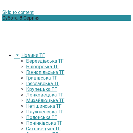
Skip to content
Субота, 8 Серпня
Новини ТГ
Берездівська ТГ
Білогірська ТГ
Ганнопільська ТГ
Грицівська ТГ
Ізяславська ТГ
Крупецька ТГ
Ленковецька ТГ
Михайлюцька ТГ
Нетішинська ТГ
Плужненська ТГ
Полонська ТГ
Понінківська ТГ
Сахнівецька ТГ