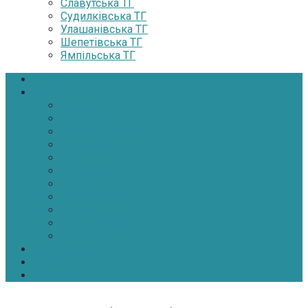
Славутська ТГ
Судилківська ТГ
Улашанівська ТГ
Шепетівська ТГ
Ямпільська ТГ
Головна
Новини
Політика
Економіка
Інфраструктура
Медицина
Освіта
Культура
Екологія
Суспільство
Спорт
Надзвичайні
АТО-ООС
Інтерв’ю
Про нас
Контакти