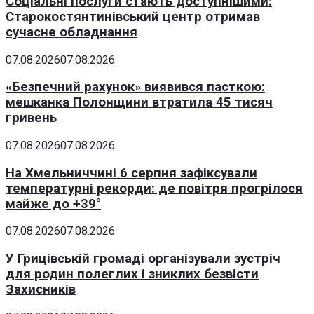
Соціальні послуги стають доступнішими:
Старокостянтинівський центр отримав
сучасне обладнання
07.08.2026
07.08.2026
«Безпечний рахунок» виявився пасткою:
мешканка Полонщини втратила 45 тисяч
гривень
07.08.2026
07.08.2026
На Хмельниччині 6 серпня зафіксували
температурні рекорди: де повітря прогрілося
майже до +39°
07.08.2026
07.08.2026
У Грицівській громаді організували зустріч
для родин полеглих і зниклих безвісти
Захисників