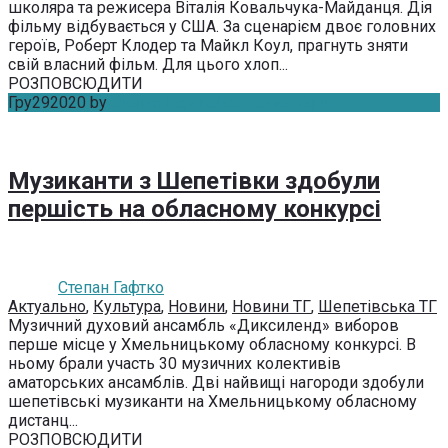
школяра та режисера Віталія Ковальчука-Майданця. Дія
фільму відбувається у США. За сценарієм двоє головних
героїв, Роберт Клодер та Майкл Коул, прагнуть зняти
свій власний фільм. Для цього хлоп...
РОЗПОВСЮДИТИ
Гру
29
2020
by
Степан Гафтко
Без коментарів
Музиканти з Шепетівки здобули
першість на обласному конкурсі
Степан Гафтко
Актуально
,
Культура
,
Новини
,
Новини ТГ
,
Шепетівська ТГ
Музичний духовий ансамбль «Диксиленд» виборов
перше місце у Хмельницькому обласному конкурсі. В
ньому брали участь 30 музичних колективів
аматорських ансамблів. Дві найвищі нагороди здобули
шепетівські музиканти на Хмельницькому обласному
дистанц...
РОЗПОВСЮДИТИ