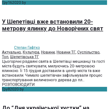
Гру
16
2020
by
Степан Гафтко
Без коментарів
У Шепетівці вже встановили 20-
метрову ялинку до Новорічних свят
Степан Гафтко
Актуально
,
Культура
,
Новини
,
Новини ТГ
,
Суспільство
,
Топ
,
Шепетівська ТГ
Цьогорічні різдвяні свята в Шепетівці мешканці та гості
міста будуть святкувати, милуючись 20-метровою
ялинкою. Її 15 грудня доставили в центр міста та вже
встановили. Чимало шепетівчан зафільмували процес
транспортування величезного дерева до пл...
РОЗПОВСЮДИТИ
Гру
8
2020
by
Катерина Петрик
Без коментарів
До “Дня української хустки” на