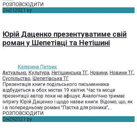
РОЗПОВСЮДИТИ
Січ
31
2021
by
Катерина Петрик
Без коментарів
Юрій Даценко презентуватиме свій
роман у Шепетівці та Нетішині
Катерина Петрик
Актуально
,
Культура
,
Нетішинська ТГ
,
Новини
,
Новини ТГ
,
Суспільство
,
Шепетівська ТГ
Презентація книги подільського письменника
відбудеться в обох містах 19 квітня. Час та місце
презентації автор поки не афішує. Аналогічно тримає
інтригу Юрій Даценко і щодо назви книги. Відомо, що, як
і в попередньому романі "Пастка для різника",...
РОЗПОВСЮДИТИ
Січ
29
2021
by
Степан Гафтко
Без коментарів