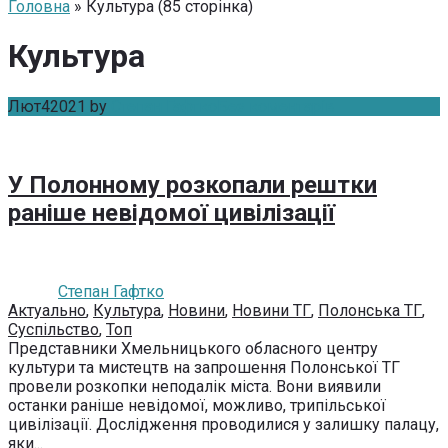
Головна
» Культура (85 сторінка)
Культура
Лют
4
2021
by
Степан Гафтко
Без коментарів
У Полонному розкопали рештки
раніше невідомої цивілізації
Степан Гафтко
Актуально
,
Культура
,
Новини
,
Новини ТГ
,
Полонська ТГ
,
Суспільство
,
Топ
Представники Хмельницького обласного центру
культури та мистецтв на запрошення Полонської ТГ
провели розкопки неподалік міста. Вони виявили
останки раніше невідомої, можливо, трипільської
цивілізації. Дослідження проводилися у залишку палацу,
яки...