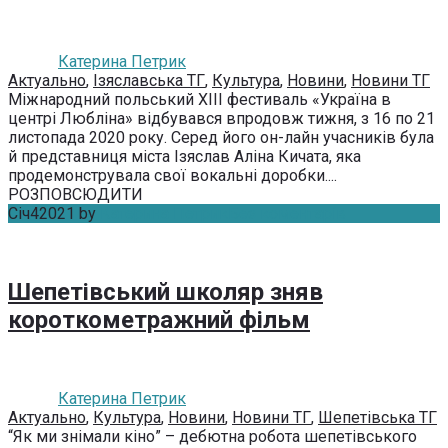
Катерина Петрик
Актуально
,
Ізяславська ТГ
,
Культура
,
Новини
,
Новини ТГ
Міжнародний польський ХІІІ фестиваль «Україна в
центрі Любліна» відбувався впродовж тижня, з 16 по 21
листопада 2020 року. Серед його он-лайн учасників була
й представниця міста Ізяслав Аліна Кичата, яка
продемонструвала свої вокальні доробки....
РОЗПОВСЮДИТИ
Січ
4
2021
by
Катерина Петрик
Без коментарів
Шепетівський школяр зняв
короткометражний фільм
Катерина Петрик
Актуально
,
Культура
,
Новини
,
Новини ТГ
,
Шепетівська ТГ
“Як ми знімали кіно” – дебютна робота шепетівського