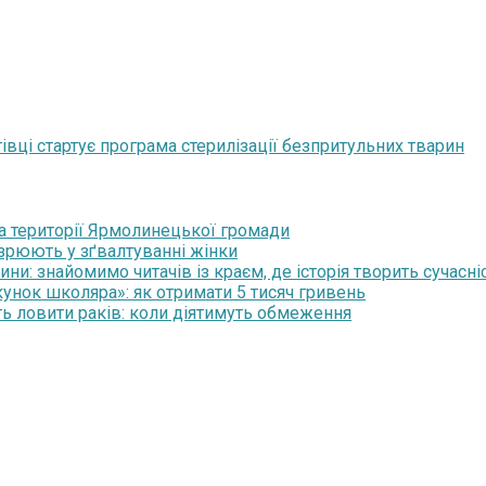
івці стартує програма стерилізації безпритульних тварин
на території Ярмолинецької громади
озрюють у зґвалтуванні жінки
и: знайомимо читачів із краєм, де історія творить сучасні
нок школяра»: як отримати 5 тисяч гривень
ть ловити раків: коли діятимуть обмеження