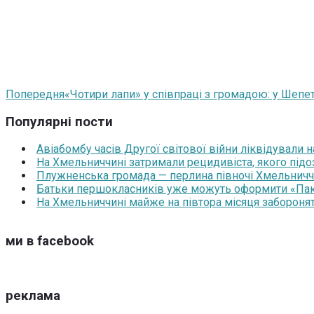
Попередня
«Чотири лапи» у співпраці з громадою: у Шепет
Популярні пости
Авіабомбу часів Другої світової війни ліквідували 
На Хмельниччині затримали рецидивіста, якого під
Плужненська громада — перлина півночі Хмельниччин
Батьки першокласників уже можуть оформити «Паку
На Хмельниччині майже на півтора місяця забороня
ми в facebook
реклама