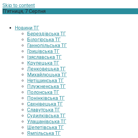
Skip to content
П’ятниця, 7 Серпня
Новини ТГ
Берездівська ТГ
Білогірська ТГ
Ганнопільська ТГ
Грицівська ТГ
Ізяславська ТГ
Крупецька ТГ
Ленковецька ТГ
Михайлюцька ТГ
Нетішинська ТГ
Плужненська ТГ
Полонська ТГ
Понінківська ТГ
Сахнівецька ТГ
Славутська ТГ
Судилківська ТГ
Улашанівська ТГ
Шепетівська ТГ
Ямпільська ТГ