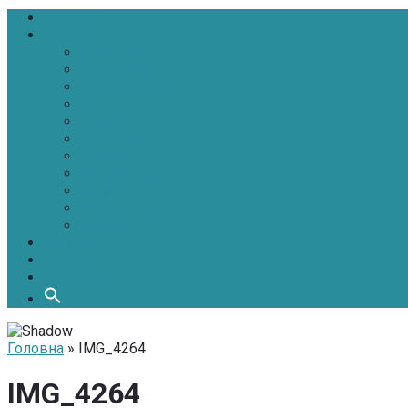
Головна
Новини
Політика
Економіка
Інфраструктура
Медицина
Освіта
Культура
Екологія
Суспільство
Спорт
Надзвичайні
АТО-ООС
Інтерв’ю
Про нас
Контакти
Головна
» IMG_4264
IMG_4264