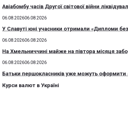
Авіабомбу часів Другої світової війни ліквідув
06.08.2026
06.08.2026
У Славуті юні учасники отримали «Дипломи без
06.08.2026
06.08.2026
На Хмельниччині майже на півтора місяця заб
06.08.2026
06.08.2026
Батьки першокласників уже можуть оформити «
Курси валют в Україні