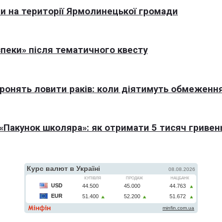
али на території Ярмолинецької громади
пеки» після тематичного квесту
оронять ловити раків: коли діятимуть обмеженн
Пакунок школяра»: як отримати 5 тисяч гривен