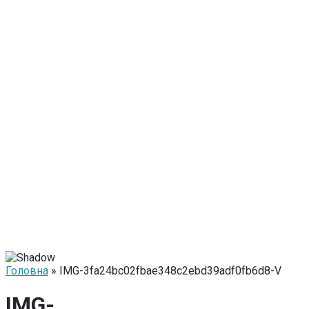
Головна
» IMG-3fa24bc02fbae348c2ebd39adf0fb6d8-V
IMG-