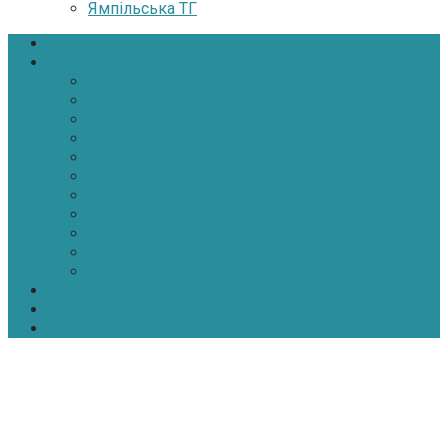
Ямпільська ТГ
Головна
Новини
Політика
Економіка
Інфраструктура
Медицина
Освіта
Культура
Екологія
Суспільство
Спорт
Надзвичайні
АТО-ООС
Інтерв’ю
Про нас
Контакти