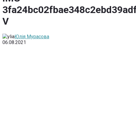
3fa24bc02fbae348c2ebd39adf
V
Юлія Мурасова
06.08.2021