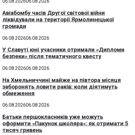
06.08.2026
06.08.2026
Авіабомбу часів Другої світової війни
ліквідували на території Ярмолинецької
громади
06.08.2026
06.08.2026
У Славуті юні учасники отримали «Дипломи
безпеки» після тематичного квесту
06.08.2026
06.08.2026
На Хмельниччині майже на півтора місяця
заборонять ловити раків: коли діятимуть
обмеження
06.08.2026
06.08.2026
Батьки першокласників уже можуть
оформити «Пакунок школяра»: як отримати 5
тисяч гривень