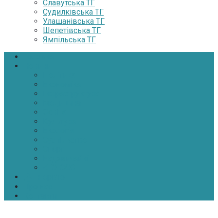
Славутська ТГ
Судилківська ТГ
Улашанівська ТГ
Шепетівська ТГ
Ямпільська ТГ
Головна
Новини
Політика
Економіка
Інфраструктура
Медицина
Освіта
Культура
Екологія
Суспільство
Спорт
Надзвичайні
АТО-ООС
Інтерв’ю
Про нас
Контакти