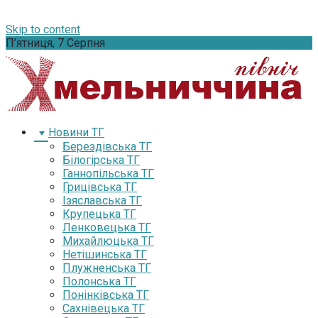
Skip to content
П’ятниця, 7 Серпня
Новини ТГ
Берездівська ТГ
Білогірська ТГ
Ганнопільська ТГ
Грицівська ТГ
Ізяславська ТГ
Крупецька ТГ
Ленковецька ТГ
Михайлюцька ТГ
Нетішинська ТГ
Плужненська ТГ
Полонська ТГ
Понінківська ТГ
Сахнівецька ТГ