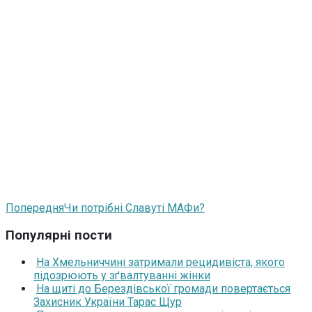
Попередня
Чи потрібні Славуті МАФи?
Популярні пости
На Хмельниччині затримали рецидивіста, якого
підозрюють у зґвалтуванні жінки
На щиті до Берездівської громади повертається
Захисник України Тарас Щур