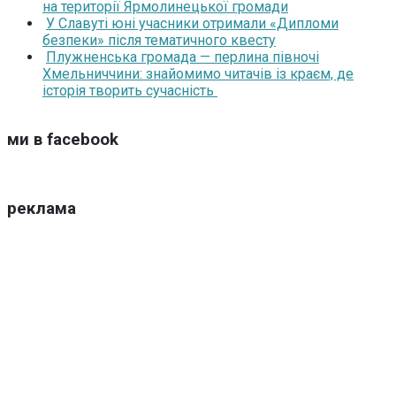
на території Ярмолинецької громади
У Славуті юні учасники отримали «Дипломи
безпеки» після тематичного квесту
Плужненська громада — перлина півночі
Хмельниччини: знайомимо читачів із краєм, де
історія творить сучасність
ми в facebook
реклама