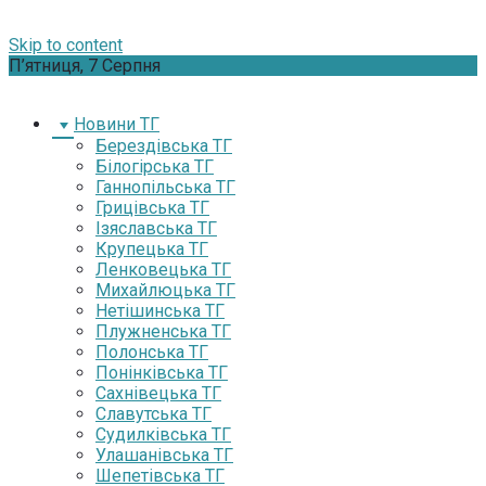
Skip to content
П’ятниця, 7 Серпня
Новини ТГ
Берездівська ТГ
Білогірська ТГ
Ганнопільська ТГ
Грицівська ТГ
Ізяславська ТГ
Крупецька ТГ
Ленковецька ТГ
Михайлюцька ТГ
Нетішинська ТГ
Плужненська ТГ
Полонська ТГ
Понінківська ТГ
Сахнівецька ТГ
Славутська ТГ
Судилківська ТГ
Улашанівська ТГ
Шепетівська ТГ