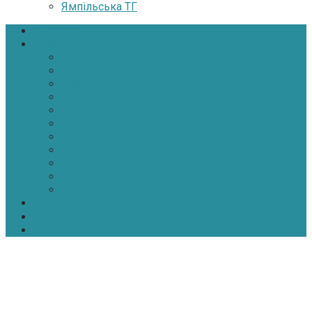
Ямпільська ТГ
Головна
Новини
Політика
Економіка
Інфраструктура
Медицина
Освіта
Культура
Екологія
Суспільство
Спорт
Надзвичайні
АТО-ООС
Інтерв’ю
Про нас
Контакти