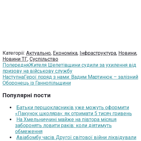
Категорії:
Актуально
,
Економіка
,
Інфраструктура
,
Новини
,
Новини ТГ
,
Суспільство
Попередня
Жителя Шепетівщини судили за ухилення від
призову на військову службу
Наступна
Герої поряд з нами: Вадим Мартинюк – залізний
Оборонець із Ганнопільщини
Популярні пости
Батьки першокласників уже можуть оформити
«Пакунок школяра»: як отримати 5 тисяч гривень
На Хмельниччині майже на півтора місяця
заборонять ловити раків: коли діятимуть
обмеження
Авіабомбу часів Другої світової війни ліквідували