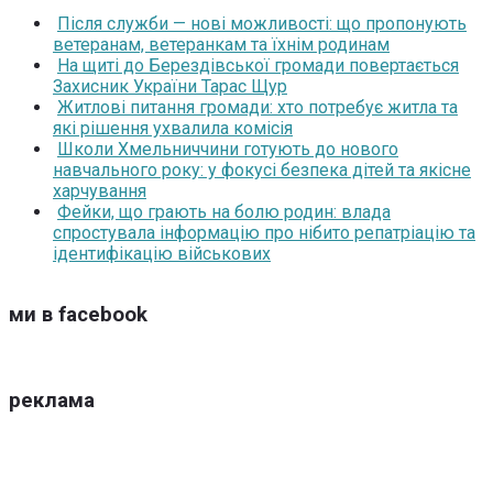
Після служби — нові можливості: що пропонують
ветеранам, ветеранкам та їхнім родинам
На щиті до Берездівської громади повертається
Захисник України Тарас Щур
Житлові питання громади: хто потребує житла та
які рішення ухвалила комісія
Школи Хмельниччини готують до нового
навчального року: у фокусі безпека дітей та якісне
харчування
Фейки, що грають на болю родин: влада
спростувала інформацію про нібито репатріацію та
ідентифікацію військових
ми в facebook
реклама