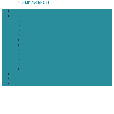
Ямпільська ТГ
Головна
Новини
Політика
Економіка
Інфраструктура
Медицина
Освіта
Культура
Екологія
Суспільство
Спорт
Надзвичайні
АТО-ООС
Інтерв’ю
Про нас
Контакти