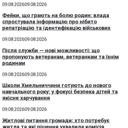
09.08.2026
09.08.2026
Фейки, що грають на болю родин: влада
спростувала інформацію про нібито
репатріацію та ідентифікацію військових
09.08.2026
09.08.2026
Після служби — нові можливості: що
пропонують ветеранам, ветеранкам та їхнім
родинам
09.08.2026
09.08.2026
Школи Хмельниччини готують до нового
навчального року: у фокусі безпека дітей та
якісне харчування
09.08.2026
09.08.2026
Житлові питання громади: хто потребує
житла та які рішення ухвалила комісія