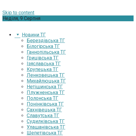
Skip to content
Неділя, 9 Серпня
Новини ТГ
Берездівська ТГ
Білогірська ТГ
Ганнопільська ТГ
Грицівська ТГ
Ізяславська ТГ
Крупецька ТГ
Ленковецька ТГ
Михайлюцька ТГ
Нетішинська ТГ
Плужненська ТГ
Полонська ТГ
Понінківська ТГ
Сахнівецька ТГ
Славутська ТГ
Судилківська ТГ
Улашанівська ТГ
Шепетівська ТГ