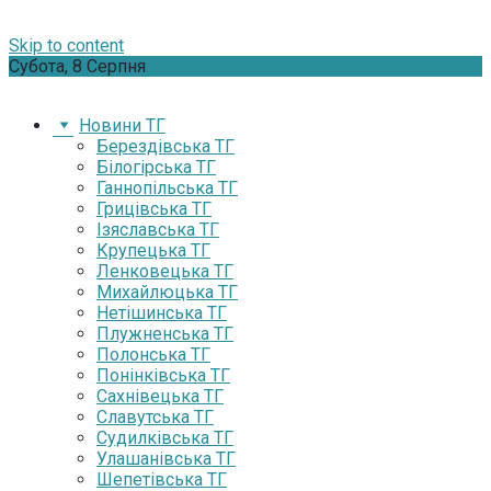
Skip to content
Субота, 8 Серпня
Новини ТГ
Берездівська ТГ
Білогірська ТГ
Ганнопільська ТГ
Грицівська ТГ
Ізяславська ТГ
Крупецька ТГ
Ленковецька ТГ
Михайлюцька ТГ
Нетішинська ТГ
Плужненська ТГ
Полонська ТГ
Понінківська ТГ
Сахнівецька ТГ
Славутська ТГ
Судилківська ТГ
Улашанівська ТГ
Шепетівська ТГ