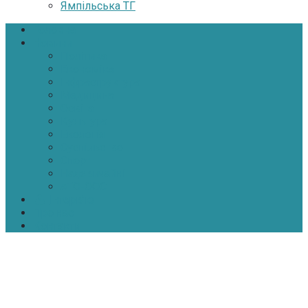
Ямпільська ТГ
Головна
Новини
Політика
Економіка
Інфраструктура
Медицина
Освіта
Культура
Екологія
Суспільство
Спорт
Надзвичайні
АТО-ООС
Інтерв’ю
Про нас
Контакти