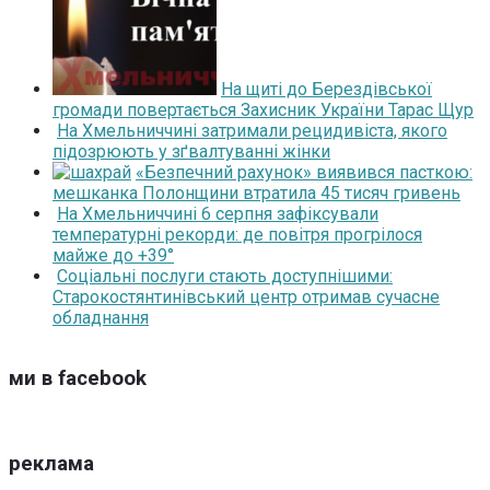
На щиті до Берездівської
громади повертається Захисник України Тарас Щур
На Хмельниччині затримали рецидивіста, якого
підозрюють у зґвалтуванні жінки
«Безпечний рахунок» виявився пасткою:
мешканка Полонщини втратила 45 тисяч гривень
На Хмельниччині 6 серпня зафіксували
температурні рекорди: де повітря прогрілося
майже до +39°
Соціальні послуги стають доступнішими:
Старокостянтинівський центр отримав сучасне
обладнання
ми в facebook
реклама