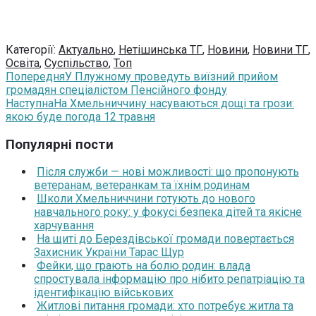
Категорії:
Актуально
,
Нетішинська ТГ
,
Новини
,
Новини ТГ
,
Освіта
,
Суспільство
,
Топ
Попередня
У Плужному проведуть виїзний прийом
громадян спеціалістом Пенсійного фонду
Наступна
На Хмельниччину насуваються дощі та грози:
якою буде погода 12 травня
Популярні пости
Після служби — нові можливості: що пропонують
ветеранам, ветеранкам та їхнім родинам
Школи Хмельниччини готують до нового
навчального року: у фокусі безпека дітей та якісне
харчування
На щиті до Берездівської громади повертається
Захисник України Тарас Щур
Фейки, що грають на болю родин: влада
спростувала інформацію про нібито репатріацію та
ідентифікацію військових
Житлові питання громади: хто потребує житла та