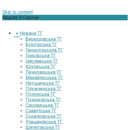
Skip to content
Неділя, 9 Серпня
Новини ТГ
Берездівська ТГ
Білогірська ТГ
Ганнопільська ТГ
Грицівська ТГ
Ізяславська ТГ
Крупецька ТГ
Ленковецька ТГ
Михайлюцька ТГ
Нетішинська ТГ
Плужненська ТГ
Полонська ТГ
Понінківська ТГ
Сахнівецька ТГ
Славутська ТГ
Судилківська ТГ
Улашанівська ТГ
Шепетівська ТГ