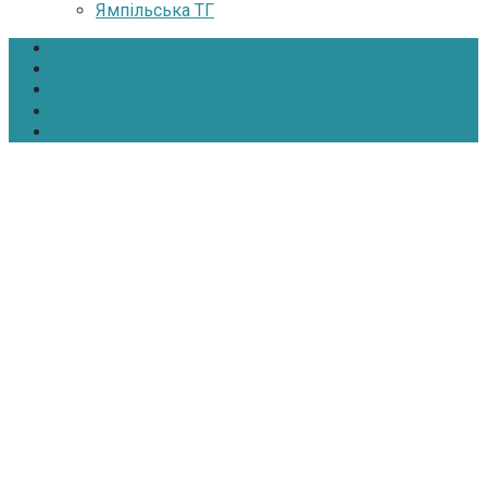
Ямпільська ТГ
Головна
Новини
Інтерв’ю
Про нас
Контакти