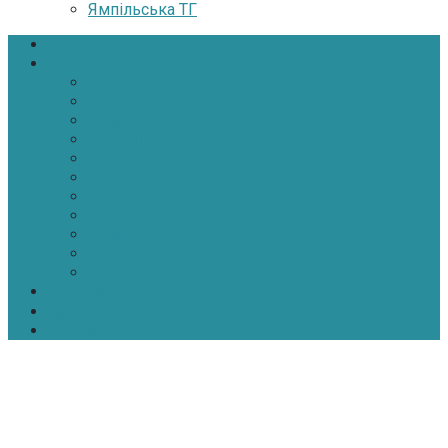
Ямпільська ТГ
Головна
Новини
Політика
Економіка
Інфраструктура
Медицина
Освіта
Культура
Екологія
Суспільство
Спорт
Надзвичайні
АТО-ООС
Інтерв’ю
Про нас
Контакти