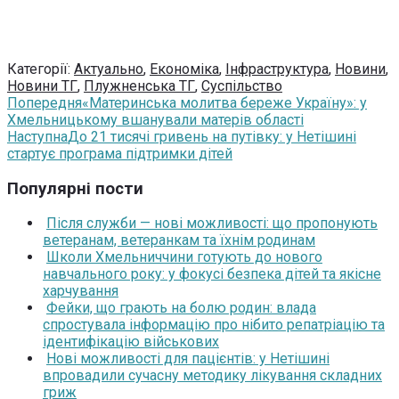
Категорії:
Актуально
,
Економіка
,
Інфраструктура
,
Новини
,
Новини ТГ
,
Плужненська ТГ
,
Суспільство
Попередня
«Материнська молитва береже Україну»: у
Хмельницькому вшанували матерів області
Наступна
До 21 тисячі гривень на путівку: у Нетішині
стартує програма підтримки дітей
Популярні пости
Після служби — нові можливості: що пропонують
ветеранам, ветеранкам та їхнім родинам
Школи Хмельниччини готують до нового
навчального року: у фокусі безпека дітей та якісне
харчування
Фейки, що грають на болю родин: влада
спростувала інформацію про нібито репатріацію та
ідентифікацію військових
Нові можливості для пацієнтів: у Нетішині
впровадили сучасну методику лікування складних
гриж