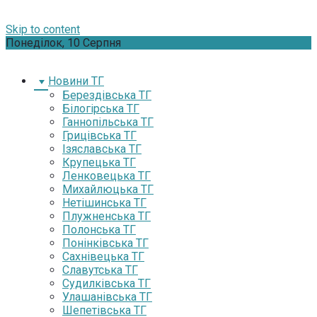
Skip to content
Понеділок, 10 Серпня
Новини ТГ
Берездівська ТГ
Білогірська ТГ
Ганнопільська ТГ
Грицівська ТГ
Ізяславська ТГ
Крупецька ТГ
Ленковецька ТГ
Михайлюцька ТГ
Нетішинська ТГ
Плужненська ТГ
Полонська ТГ
Понінківська ТГ
Сахнівецька ТГ
Славутська ТГ
Судилківська ТГ
Улашанівська ТГ
Шепетівська ТГ