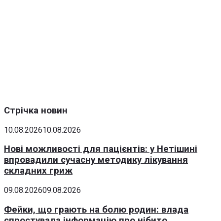
Стрічка новин
10.08.2026
10.08.2026
Нові можливості для пацієнтів: у Нетішині
впровадили сучасну методику лікування
складних гриж
09.08.2026
09.08.2026
Фейки, що грають на болю родин: влада
спростувала інформацію про нібито