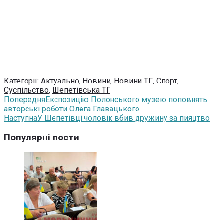
Категорії:
Актуально
,
Новини
,
Новини ТГ
,
Спорт
,
Суспільство
,
Шепетівська ТГ
Попередня
Експозицію Полонського музею поповнять
авторські роботи Олега Главацького
Наступна
У Шепетівці чоловік вбив дружину за пияцтво
Популярні пости