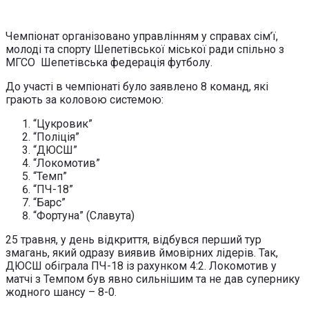
Чемпіонат організовано управлінням у справах сім’ї,
молоді та спорту Шепетівської міської ради спільно з
МГСО Шепетівська федерація футболу.
До участі в чемпіонаті було заявлено 8 команд, які
грають за коловою системою:
“Цукровик”
“Поліція”
“ДЮСШ”
“Локомотив”
“Темп”
“ПЧ-18”
“Барс”
“Фортуна” (Славута)
25 травня, у день відкриття, відбувся перший тур
змагань, який одразу виявив ймовірних лідерів. Так,
ДЮСШ обіграла ПЧ-18 із рахунком 4:2. Локомотив у
матчі з Темпом був явно сильнішим та не дав супернику
жодного шансу – 8-0.