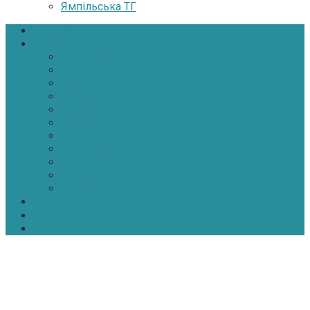
Ямпільська ТГ
Головна
Новини
Політика
Економіка
Інфраструктура
Медицина
Освіта
Культура
Екологія
Суспільство
Спорт
Надзвичайні
АТО-ООС
Інтерв’ю
Про нас
Контакти