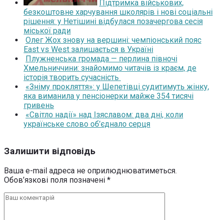
Підтримка військових,
безкоштовне харчування школярів і нові соціальні
рішення: у Нетішині відбулася позачергова сесія
міської ради
Олег Жох знову на вершині: чемпіонський пояс
East vs West залишається в Україні
Плужненська громада — перлина півночі
Хмельниччини: знайомимо читачів із краєм, де
історія творить сучасність
«Зніму прокляття»: у Шепетівці судитимуть жінку,
яка виманила у пенсіонерки майже 354 тисячі
гривень
«Світло надії» над Ізяславом: два дні, коли
українське слово об’єднало серця
Залишити відповідь
Ваша e-mail адреса не оприлюднюватиметься.
Обов’язкові поля позначені
*