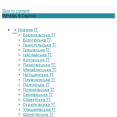
Skip to content
Четвер, 6 Серпня
Новини ТГ
Берездівська ТГ
Білогірська ТГ
Ганнопільська ТГ
Грицівська ТГ
Ізяславська ТГ
Крупецька ТГ
Ленковецька ТГ
Михайлюцька ТГ
Нетішинська ТГ
Плужненська ТГ
Полонська ТГ
Понінківська ТГ
Сахнівецька ТГ
Славутська ТГ
Судилківська ТГ
Улашанівська ТГ
Шепетівська ТГ