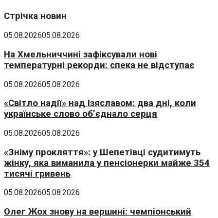
Стрічка новин
05.08.2026
05.08.2026
На Хмельниччині зафіксували нові
температурні рекорди: спека не відступає
05.08.2026
05.08.2026
«Світло надії» над Ізяславом: два дні, коли
українське слово об’єднало серця
05.08.2026
05.08.2026
«Зніму прокляття»: у Шепетівці судитимуть
жінку, яка виманила у пенсіонерки майже 354
тисячі гривень
05.08.2026
05.08.2026
Олег Жох знову на вершині: чемпіонський