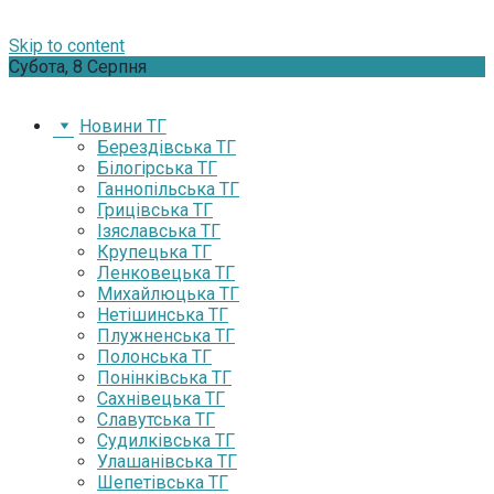
Skip to content
Субота, 8 Серпня
Новини ТГ
Берездівська ТГ
Білогірська ТГ
Ганнопільська ТГ
Грицівська ТГ
Ізяславська ТГ
Крупецька ТГ
Ленковецька ТГ
Михайлюцька ТГ
Нетішинська ТГ
Плужненська ТГ
Полонська ТГ
Понінківська ТГ
Сахнівецька ТГ
Славутська ТГ
Судилківська ТГ
Улашанівська ТГ
Шепетівська ТГ