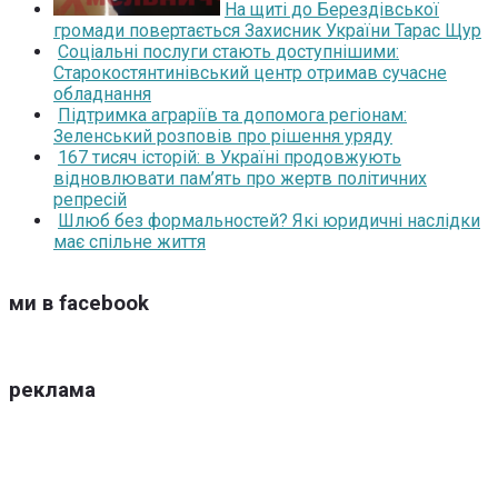
На щиті до Берездівської
громади повертається Захисник України Тарас Щур
Соціальні послуги стають доступнішими:
Старокостянтинівський центр отримав сучасне
обладнання
Підтримка аграріїв та допомога регіонам:
Зеленський розповів про рішення уряду
167 тисяч історій: в Україні продовжують
відновлювати пам’ять про жертв політичних
репресій
Шлюб без формальностей? Які юридичні наслідки
має спільне життя
ми в facebook
реклама