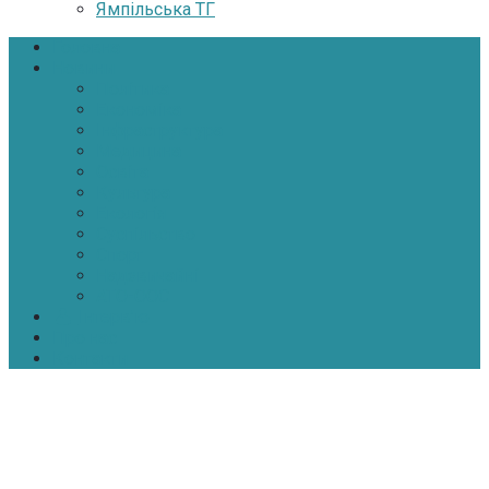
Ямпільська ТГ
Головна
Новини
Політика
Економіка
Інфраструктура
Медицина
Освіта
Культура
Екологія
Суспільство
Спорт
Надзвичайні
АТО-ООС
Інтерв’ю
Про нас
Контакти