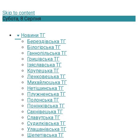
Skip to content
Субота, 8 Серпня
Новини ТГ
Берездівська ТГ
Білогірська ТГ
Ганнопільська ТГ
Грицівська ТГ
Ізяславська ТГ
Крупецька ТГ
Ленковецька ТГ
Михайлюцька ТГ
Нетішинська ТГ
Плужненська ТГ
Полонська ТГ
Понінківська ТГ
Сахнівецька ТГ
Славутська ТГ
Судилківська ТГ
Улашанівська ТГ
Шепетівська ТГ