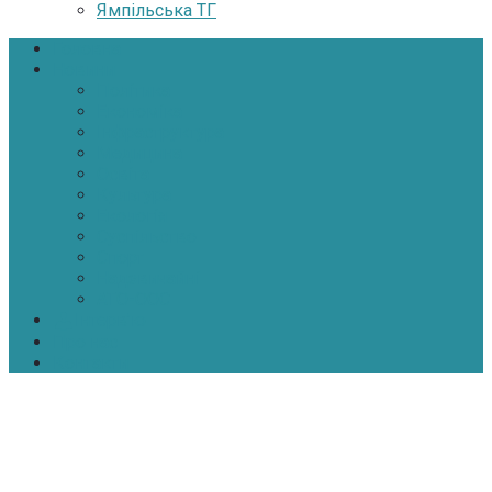
Ямпільська ТГ
Головна
Новини
Політика
Економіка
Інфраструктура
Медицина
Освіта
Культура
Екологія
Суспільство
Спорт
Надзвичайні
АТО-ООС
Інтерв’ю
Про нас
Контакти