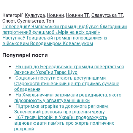
Категорії:
Культура
,
Новини
,
Новини ТГ
,
Славутська ТГ
,
Спорт
,
Суспільство
,
Топ
Попередня
У Ямпільській громаді відбувся благодійний
патріотичний флешмоб «Мрія на всіх одна!»
Наступна
У Грицівській громаді попрощалися із
військовим Володимиром Ковальчуком
Популярні пости
На щиті до Берездівської громади повертається
Захисник України Тарас Щур
Соціальні послуги стають доступнішими:
Старокостянтинівський центр отримав сучасне
обладнання
На Хмельниччині затримали рецидивіста, якого
підозрюють у зґвалтуванні жінки
Підтримка аграріїв та допомога регіонам:
Зеленський розповів про рішення уряду
167 тисяч історій: в Україні продовжують
відновлювати пам’ять про жертв політичних
репресій