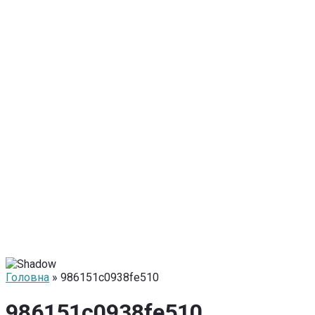
Головна
» 986151c0938fe510
986151c0938fe510