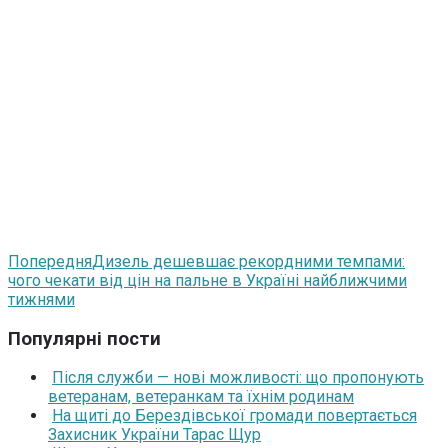
Попередня
Дизель дешевшає рекордними темпами:
чого чекати від цін на пальне в Україні найближчими
тижнями
Популярні пости
Після служби — нові можливості: що пропонують
ветеранам, ветеранкам та їхнім родинам
На щиті до Берездівської громади повертається
Захисник України Тарас Щур