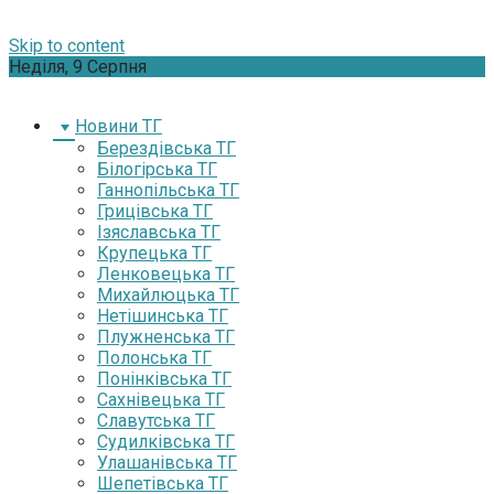
Skip to content
Неділя, 9 Серпня
Новини ТГ
Берездівська ТГ
Білогірська ТГ
Ганнопільська ТГ
Грицівська ТГ
Ізяславська ТГ
Крупецька ТГ
Ленковецька ТГ
Михайлюцька ТГ
Нетішинська ТГ
Плужненська ТГ
Полонська ТГ
Понінківська ТГ
Сахнівецька ТГ
Славутська ТГ
Судилківська ТГ
Улашанівська ТГ
Шепетівська ТГ