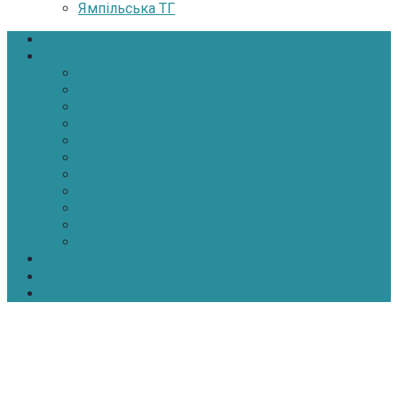
Ямпільська ТГ
Головна
Новини
Політика
Економіка
Інфраструктура
Медицина
Освіта
Культура
Екологія
Суспільство
Спорт
Надзвичайні
АТО-ООС
Інтерв’ю
Про нас
Контакти