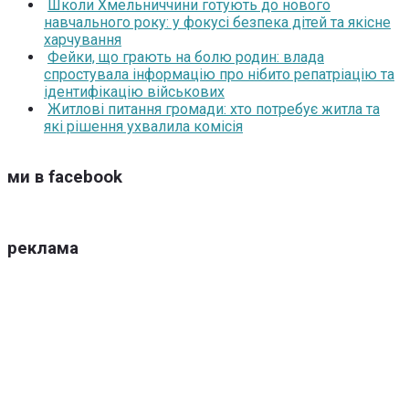
Школи Хмельниччини готують до нового
навчального року: у фокусі безпека дітей та якісне
харчування
Фейки, що грають на болю родин: влада
спростувала інформацію про нібито репатріацію та
ідентифікацію військових
Житлові питання громади: хто потребує житла та
які рішення ухвалила комісія
ми в facebook
реклама