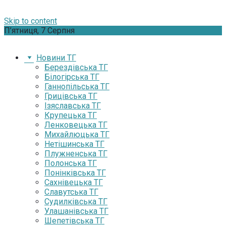
Skip to content
П’ятниця, 7 Серпня
Новини ТГ
Берездівська ТГ
Білогірська ТГ
Ганнопільська ТГ
Грицівська ТГ
Ізяславська ТГ
Крупецька ТГ
Ленковецька ТГ
Михайлюцька ТГ
Нетішинська ТГ
Плужненська ТГ
Полонська ТГ
Понінківська ТГ
Сахнівецька ТГ
Славутська ТГ
Судилківська ТГ
Улашанівська ТГ
Шепетівська ТГ