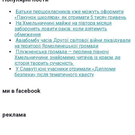
Батьки першокласників уже можуть оформити
«Пакунок школяра»: як отримати 5 тисяч гривень
На Хмельниччині майже на півтора місяця
заборонять ловити раків: коли діятимуть
обмеження
Авіабомбу часів Другої світової війни ліквідували
на території Ярмолинецької громади
Плужненська громада — перлина півночі
Хмельниччини: знайомимо читачів із краєм, де
історія творить сучасність
У Славуті юні учасники отримали «Дипломи
безпеки» після тематичного квесту
ми в facebook
реклама