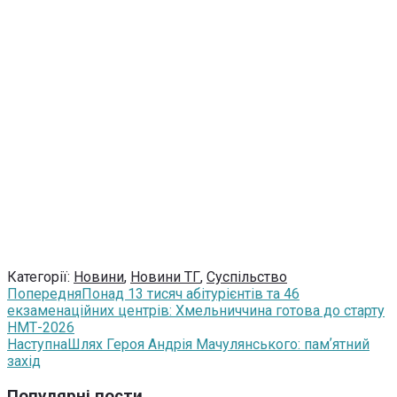
Категорії:
Новини
,
Новини ТГ
,
Суспільство
Попередня
Понад 13 тисяч абітурієнтів та 46
екзаменаційних центрів: Хмельниччина готова до старту
НМТ-2026
Наступна
Шлях Героя Андрія Мачулянського: памʼятний
захід
Популярні пости