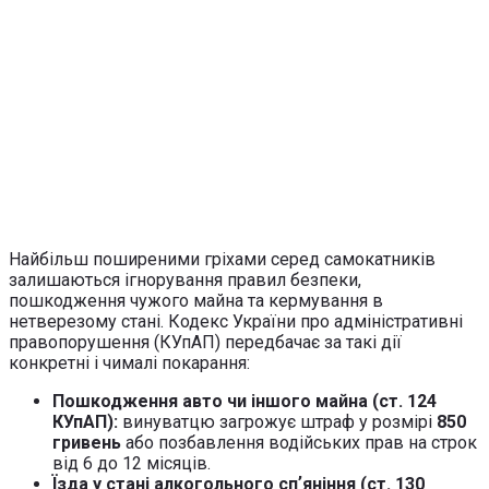
Найбільш поширеними гріхами серед самокатників
залишаються ігнорування правил безпеки,
пошкодження чужого майна та кермування в
нетверезому стані. Кодекс України про адміністративні
правопорушення (КУпАП) передбачає за такі дії
конкретні і чималі покарання:
Пошкодження авто чи іншого майна (ст. 124
КУпАП):
винуватцю загрожує штраф у розмірі
850
гривень
або позбавлення водійських прав на строк
від 6 до 12 місяців.
Їзда у стані алкогольного спʼяніння (ст. 130