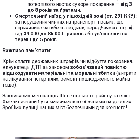
потерпілого настає суворе покарання —
від 3
до 8 років за ґратами
.
Смертельний наїзд у пішохідній зоні (ст. 291 ККУ):
за порушення чинних на транспорті правил, що
спричинило загибель людини, передбачено штраф
від
34 000 до 85 000 гривень
або
ув’язнення на
термін до 5 років
.
Важливо пам’ятати:
Крім сплати державних штрафів чи відбуття покарання,
винуватець ДТП за законом
зобов’язаний повністю
відшкодувати матеріальні та моральні збитки
(витрати
на лікування потерпілих, ремонт пошкодженого майна
тощо).
Закликаємо мешканців Шепетівського району та всієї
Хмельниччини бути максимально обачними на дорогах.
Зробімо вулиці наших міст безпечними для кожного!