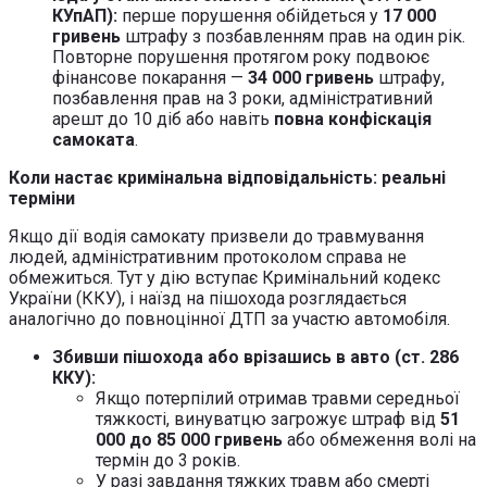
КУпАП):
перше порушення обійдеться у
17 000
гривень
штрафу з позбавленням прав на один рік.
Повторне порушення протягом року подвоює
фінансове покарання —
34 000 гривень
штрафу,
позбавлення прав на 3 роки, адміністративний
арешт до 10 діб або навіть
повна конфіскація
самоката
.
Коли настає кримінальна відповідальність: реальні
терміни
Якщо дії водія самокату призвели до травмування
людей, адміністративним протоколом справа не
обмежиться. Тут у дію вступає Кримінальний кодекс
України (ККУ), і наїзд на пішохода розглядається
аналогічно до повноцінної ДТП за участю автомобіля.
Збивши пішохода або врізашись в авто (ст. 286
ККУ):
Якщо потерпілий отримав травми середньої
тяжкості, винуватцю загрожує штраф від
51
000 до 85 000 гривень
або обмеження волі на
термін до 3 років.
У разі завдання тяжких травм або смерті