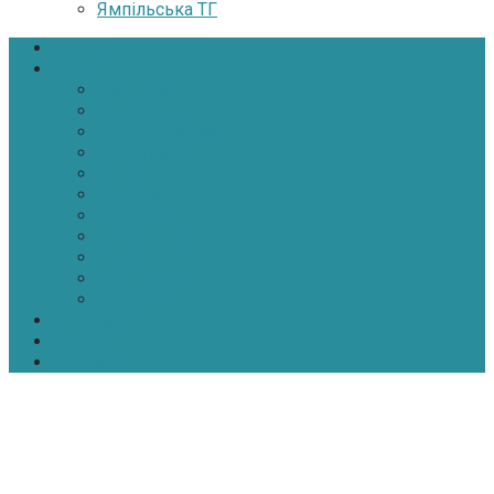
Ямпільська ТГ
Головна
Новини
Політика
Економіка
Інфраструктура
Медицина
Освіта
Культура
Екологія
Суспільство
Спорт
Надзвичайні
АТО-ООС
Інтерв’ю
Про нас
Контакти