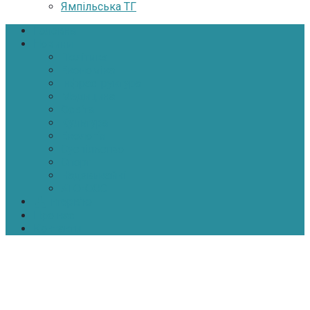
Ямпільська ТГ
Головна
Новини
Політика
Економіка
Інфраструктура
Медицина
Освіта
Культура
Екологія
Суспільство
Спорт
Надзвичайні
АТО-ООС
Інтерв’ю
Про нас
Контакти