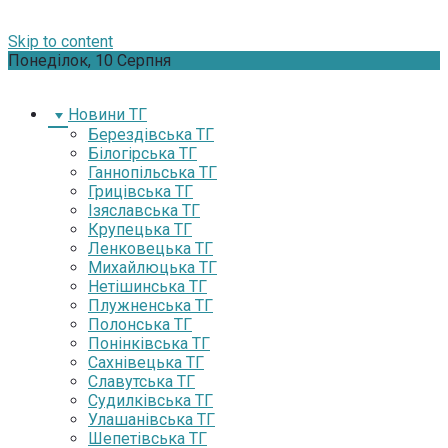
Skip to content
Понеділок, 10 Серпня
Новини ТГ
Берездівська ТГ
Білогірська ТГ
Ганнопільська ТГ
Грицівська ТГ
Ізяславська ТГ
Крупецька ТГ
Ленковецька ТГ
Михайлюцька ТГ
Нетішинська ТГ
Плужненська ТГ
Полонська ТГ
Понінківська ТГ
Сахнівецька ТГ
Славутська ТГ
Судилківська ТГ
Улашанівська ТГ
Шепетівська ТГ