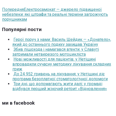
Попередня
Електросамокат — джерело підвищеної
небезпеки: які штрафи та реальні терміни загрожують
порушникам
Популярні пости
Герої поруч з нами: Василь Шейдик — «Донатело»,
який до останнього подиху захищав Україну
Збив пішохода і намагався втекти: у Славуті
затримали нетверезого мотоцикліста
Нові можливості для пацієнтів: у Нетішині
впровадили сучасну методику лікування складних
гриж
До 24 952 гривень на лікування: у Нетішині діє
програма безоплатної стоматологічної допомоги
Три дні, що допомагають жити далі: у громаді
відбувся перший жіночий ретрит «Відновлення»
ми в facebook