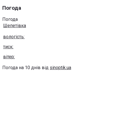
Погода
Погода
Шепетівка
вологість:
тиск:
вітер:
Погода на 10 днів від
sinoptik.ua
Використання будь-яких матеріалів, розміщених на сайті,
дозволяється за умови посилання на сайт khmel-
pivnich.info
post@khmel-pivnich.info
Copyright © 2020-2026 Всі права захищено.