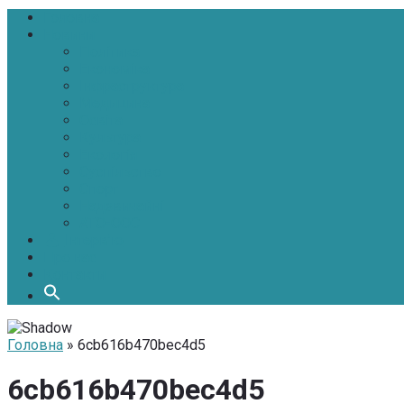
Головна
Новини
Політика
Економіка
Інфраструктура
Медицина
Освіта
Культура
Екологія
Суспільство
Спорт
Надзвичайні
АТО-ООС
Інтерв’ю
Про нас
Контакти
Головна
» 6cb616b470bec4d5
6cb616b470bec4d5