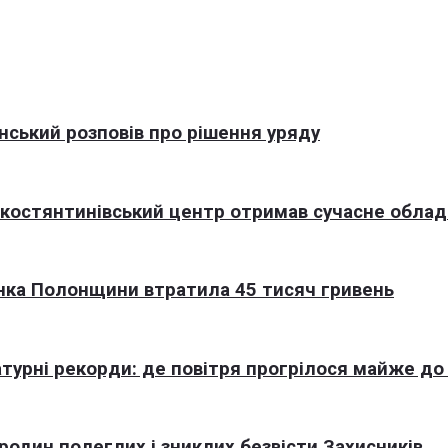
нський розповів про рішення уряду
окостянтинівський центр отримав сучасне обла
нка Полонщини втратила 45 тисяч гривень
турні рекорди: де повітря прогрілося майже до
 родин полеглих і зниклих безвісти Захисників