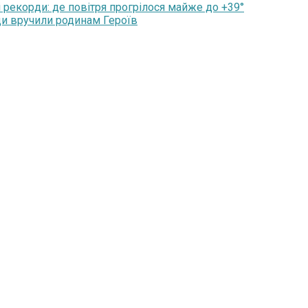
 рекорди: де повітря прогрілося майже до +39°
ди вручили родинам Героїв