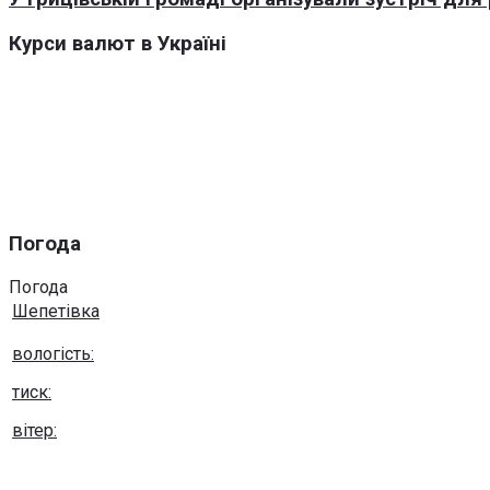
Курси валют в Україні
Погода
Погода
Шепетівка
вологість:
тиск:
вітер:
Погода на 10 днів від
sinoptik.ua