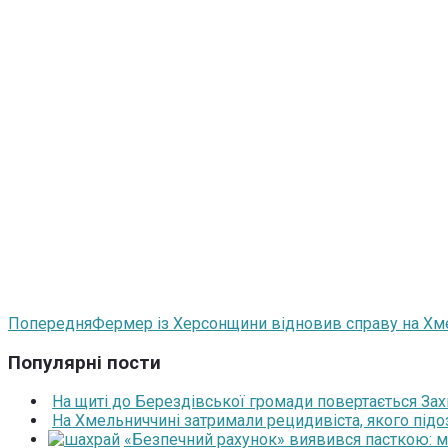
Попередня
Фермер із Херсонщини відновив справу на Хме
Популярні пости
На щиті до Берездівської громади повертається За
На Хмельниччині затримали рецидивіста, якого під
«Безпечний рахунок» виявився пасткою: 