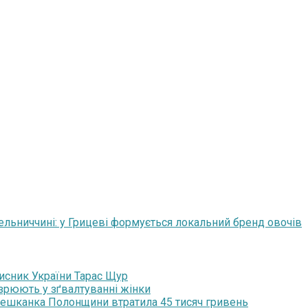
льниччині: у Грицеві формується локальний бренд овочів
хисник України Тарас Щур
озрюють у зґвалтуванні жінки
мешканка Полонщини втратила 45 тисяч гривень