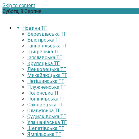
Skip to content
Субота, 8 Серпня
Новини ТГ
Берездівська ТГ
Білогірська ТГ
Ганнопільська ТГ
Грицівська ТГ
Ізяславська ТГ
Крупецька ТГ
Ленковецька ТГ
Михайлюцька ТГ
Нетішинська ТГ
Плужненська ТГ
Полонська ТГ
Понінківська ТГ
Сахнівецька ТГ
Славутська ТГ
Судилківська ТГ
Улашанівська ТГ
Шепетівська ТГ
Ямпільська ТГ