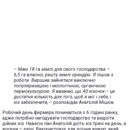
–
Маю 18 га землі для свого господарства —
6,5 га власної, решту землі орендую. Я пішов з
роботи. Вирішив зайнятися виключно
популяризацією і екологічною, органічною
пермокультурою. Я вважаю, що 40 кізочок – це
достатня кількість для того, щоб я міг і себе, і
кіз забезпечити
, – розповідає Анатолій Мішов.
Робочий день фермера починається о 6 годині ранку,
адже потрібно нагодувати господарство та видоїти
дійних кіз. Навесні пан Анатолій доїть кіз тричі на день, а
восени – двічі. Використовує для доїння апарат, який