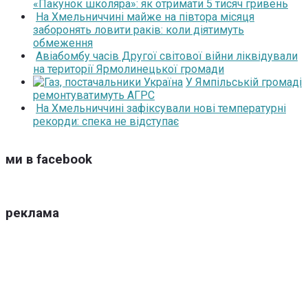
«Пакунок школяра»: як отримати 5 тисяч гривень
На Хмельниччині майже на півтора місяця
заборонять ловити раків: коли діятимуть
обмеження
Авіабомбу часів Другої світової війни ліквідували
на території Ярмолинецької громади
У Ямпільській громаді
ремонтуватимуть АГРС
На Хмельниччині зафіксували нові температурні
рекорди: спека не відступає
ми в facebook
реклама