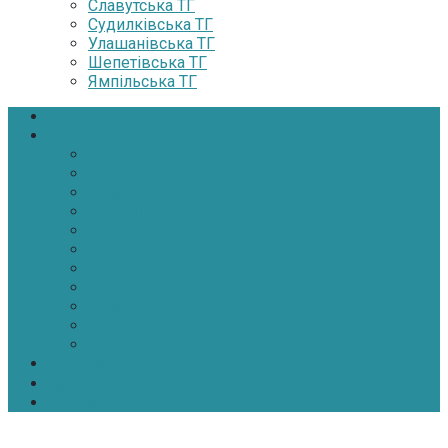
Славутська ТГ
Судилківська ТГ
Улашанівська ТГ
Шепетівська ТГ
Ямпільська ТГ
Головна
Новини
Політика
Економіка
Інфраструктура
Медицина
Освіта
Культура
Екологія
Суспільство
Спорт
Надзвичайні
АТО-ООС
Інтерв’ю
Про нас
Контакти