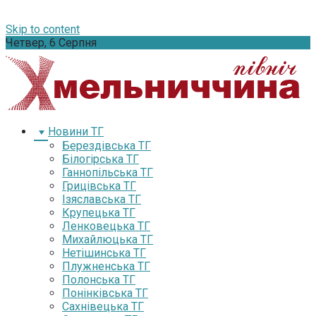
Skip to content
Четвер, 6 Серпня
Новини ТГ
Берездівська ТГ
Білогірська ТГ
Ганнопільська ТГ
Грицівська ТГ
Ізяславська ТГ
Крупецька ТГ
Ленковецька ТГ
Михайлюцька ТГ
Нетішинська ТГ
Плужненська ТГ
Полонська ТГ
Понінківська ТГ
Сахнівецька ТГ