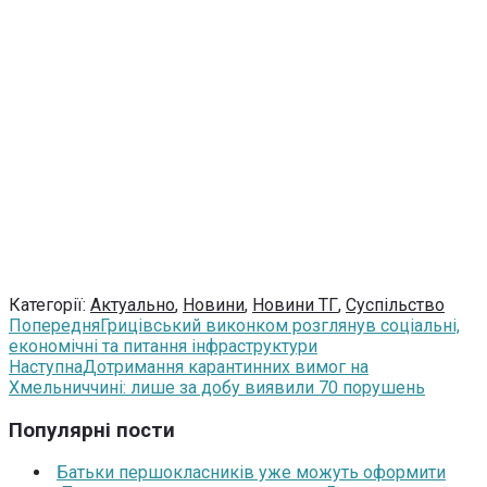
Категорії:
Актуально
,
Новини
,
Новини ТГ
,
Суспільство
Попередня
Грицівський виконком розглянув соціальні,
економічні та питання інфраструктури
Наступна
Дотримання карантинних вимог на
Хмельниччині: лише за добу виявили 70 порушень
Популярні пости
Батьки першокласників уже можуть оформити