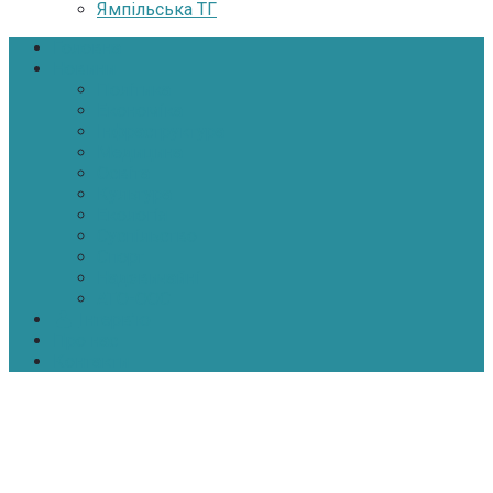
Ямпільська ТГ
Головна
Новини
Політика
Економіка
Інфраструктура
Медицина
Освіта
Культура
Екологія
Суспільство
Спорт
Надзвичайні
АТО-ООС
Інтерв’ю
Про нас
Контакти