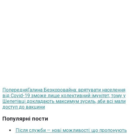
Попередня
Галина Безкоровайна: врятувати населення
від Covid-19 зможе лише колективний імунітет, тому у
Шепетівці докладають максимум зусиль, аби всі мали
доступ до вакцини
Популярні пости
Після служби — нові можливості: що пропонують