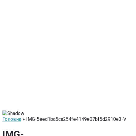
Головна
» IMG-5eed1ba5ca254fe4149e07bf5d2910e3-V
IMG-