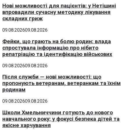
Нові можливості для пацієнтів: у Нетішині
впровадили сучасну методику лікування
складних гриж
09.08.2026
09.08.2026
Фейки, що грають на болю родин: влада
спростувала інформацію про нібито
репатріацію та ідентифікацію військових
09.08.2026
09.08.2026
Після служби — нові можливості: що
пропонують ветеранам, ветеранкам та їхнім
родинам
09.08.2026
09.08.2026
Школи Хмельниччини готують до нового
навчального року: у фокусі безпека дітей та
якісне харчування