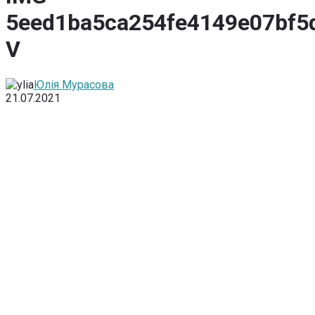
5eed1ba5ca254fe4149e07bf5
V
Юлія Мурасова
21.07.2021