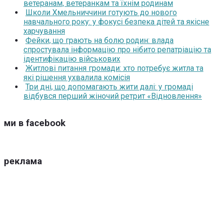
ветеранам, ветеранкам та їхнім родинам
Школи Хмельниччини готують до нового
навчального року: у фокусі безпека дітей та якісне
харчування
Фейки, що грають на болю родин: влада
спростувала інформацію про нібито репатріацію та
ідентифікацію військових
Житлові питання громади: хто потребує житла та
які рішення ухвалила комісія
Три дні, що допомагають жити далі: у громаді
відбувся перший жіночий ретрит «Відновлення»
ми в facebook
реклама