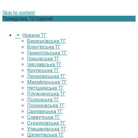
Skip to content
Понеділок, 10 Серпня
Новини ТГ
Берездівська ТГ
Білогірська ТГ
Ганнопільська ТГ
Грицівська ТГ
Ізяславська ТГ
Крупецька ТГ
Ленковецька ТГ
Михайлюцька ТГ
Нетішинська ТГ
Плужненська ТГ
Полонська ТГ
Понінківська ТГ
Сахнівецька ТГ
Славутська ТГ
Судилківська ТГ
Улашанівська ТГ
Шепетівська ТГ