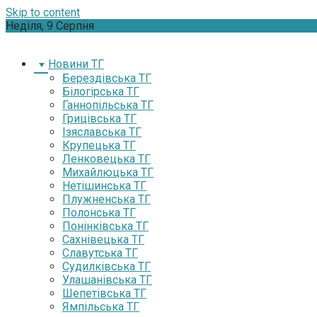
Skip to content
Неділя, 9 Серпня
Новини ТГ
Берездівська ТГ
Білогірська ТГ
Ганнопільська ТГ
Грицівська ТГ
Ізяславська ТГ
Крупецька ТГ
Ленковецька ТГ
Михайлюцька ТГ
Нетішинська ТГ
Плужненська ТГ
Полонська ТГ
Понінківська ТГ
Сахнівецька ТГ
Славутська ТГ
Судилківська ТГ
Улашанівська ТГ
Шепетівська ТГ
Ямпільська ТГ