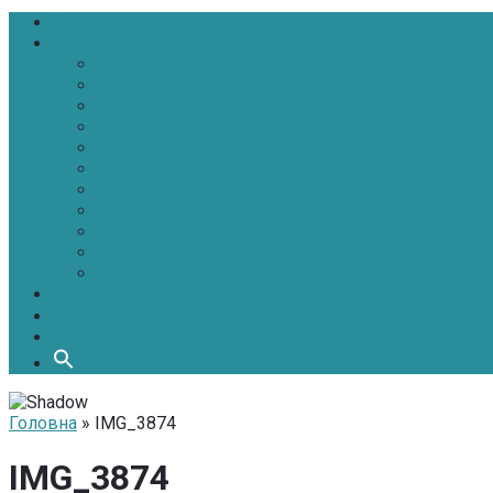
Головна
Новини
Політика
Економіка
Інфраструктура
Медицина
Освіта
Культура
Екологія
Суспільство
Спорт
Надзвичайні
АТО-ООС
Інтерв’ю
Про нас
Контакти
Головна
» IMG_3874
IMG_3874