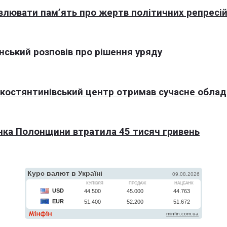
овлювати пам’ять про жертв політичних репресі
нський розповів про рішення уряду
окостянтинівський центр отримав сучасне обла
нка Полонщини втратила 45 тисяч гривень