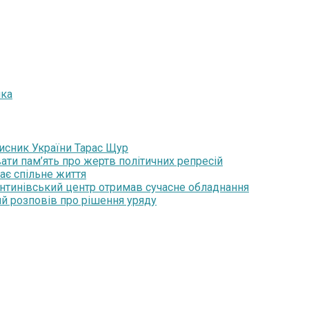
ика
хисник України Тарас Щур
ати пам’ять про жертв політичних репресій
ає спільне життя
янтинівський центр отримав сучасне обладнання
ий розповів про рішення уряду