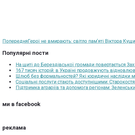
Попередня
Герої не вмирають: світло памʼяті Віктора Кущ
Популярні пости
На щиті до Берездівської громади повертається За
167 тисяч історій: в Україні продовжують відновлюв
Шлюб без формальностей? Які юридичні наслідки м
Соціальні послуги стають доступнішими: Старокост
Підтримка аграріїв та допомога регіонам: Зеленськ
ми в facebook
реклама