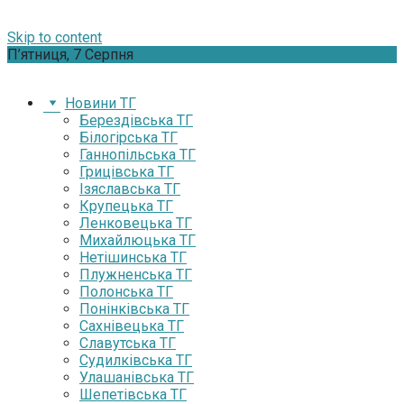
Skip to content
П’ятниця, 7 Серпня
Новини ТГ
Берездівська ТГ
Білогірська ТГ
Ганнопільська ТГ
Грицівська ТГ
Ізяславська ТГ
Крупецька ТГ
Ленковецька ТГ
Михайлюцька ТГ
Нетішинська ТГ
Плужненська ТГ
Полонська ТГ
Понінківська ТГ
Сахнівецька ТГ
Славутська ТГ
Судилківська ТГ
Улашанівська ТГ
Шепетівська ТГ