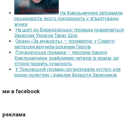
На Хмельниччині затримали
рецидивіста, якого підозрюють у зґвалтуванні
жінки
На щиті до Берездівської громади повертається
Захисник України Тарас Щур
Орден «За мужність» — посмертно: у Славуті
нагороди вручили родинам Героїв
Плужненська громада — перлина півночі
Хмельниччини: знайомимо читачів із краєм, де
історія творить сучасність
У Грицівській громаді організували зустріч для
родин полеглих і зниклих безвісти Захисників
ми в facebook
реклама