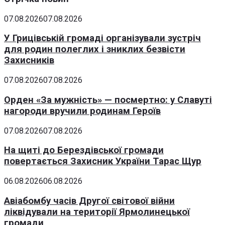
07.08.2026
07.08.2026
У Грицівській громаді організували зустріч
для родин полеглих і зниклих безвісти
Захисників
07.08.2026
07.08.2026
Орден «За мужність» — посмертно: у Славуті
нагороди вручили родинам Героїв
07.08.2026
07.08.2026
На щиті до Берездівської громади
повертається Захисник України Тарас Щур
06.08.2026
06.08.2026
Авіабомбу часів Другої світової війни
ліквідували на території Ярмолинецької
громади