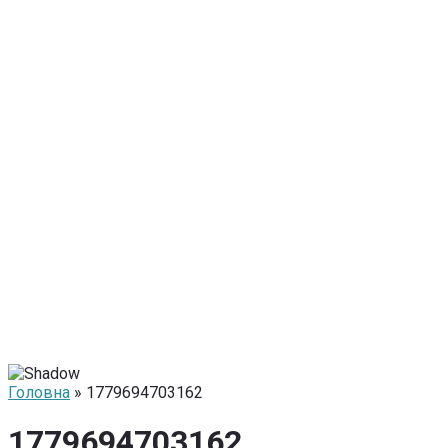
Головна
» 1779694703162
1779694703162