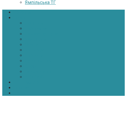
Ямпільська ТГ
Головна
Новини
Політика
Економіка
Інфраструктура
Медицина
Освіта
Культура
Екологія
Суспільство
Спорт
Надзвичайні
АТО-ООС
Інтерв’ю
Про нас
Контакти