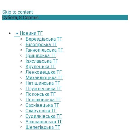
Skip to content
Субота, 8 Серпня
Новини ТГ
Берездівська ТГ
Білогірська ТГ
Ганнопільська ТГ
Грицівська ТГ
Ізяславська ТГ
Крупецька ТГ
Ленковецька ТГ
Михайлюцька ТГ
Нетішинська ТГ
Плужненська ТГ
Полонська ТГ
Понінківська ТГ
Сахнівецька ТГ
Славутська ТГ
Судилківська ТГ
Улашанівська ТГ
Шепетівська ТГ