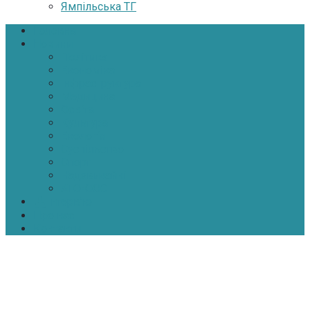
Ямпільська ТГ
Головна
Новини
Політика
Економіка
Інфраструктура
Медицина
Освіта
Культура
Екологія
Суспільство
Спорт
Надзвичайні
АТО-ООС
Інтерв’ю
Про нас
Контакти