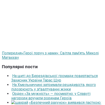
Попередня
«Герої поруч з нами»: Світла пам’ять Миколі
Матвєєву
Популярні пости
На щиті до Берездівської громади повертається
Захисник України Тарас Щур
На Хмельниччині затримали рецидивіста, якого
підозрюють у зґвалтуванні жінки
Орден «За мужність» — посмертно: у Славуті
нагороди вручили родинам Героїв
«Безпечний рахунок» виявився пасткою: