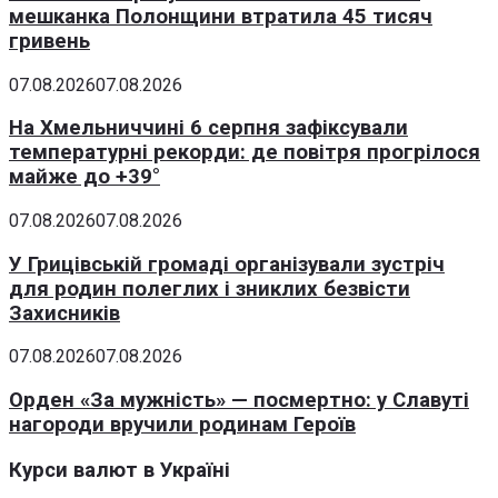
мешканка Полонщини втратила 45 тисяч
гривень
07.08.2026
07.08.2026
На Хмельниччині 6 серпня зафіксували
температурні рекорди: де повітря прогрілося
майже до +39°
07.08.2026
07.08.2026
У Грицівській громаді організували зустріч
для родин полеглих і зниклих безвісти
Захисників
07.08.2026
07.08.2026
Орден «За мужність» — посмертно: у Славуті
нагороди вручили родинам Героїв
Курси валют в Україні