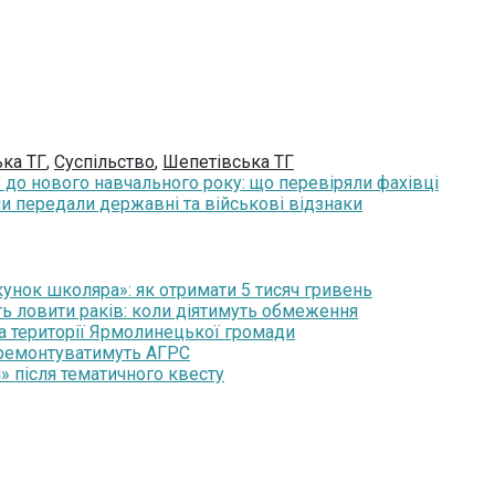
ька ТГ
,
Суспільство
,
Шепетівська ТГ
у до нового навчального року: що перевіряли фахівці
и передали державні та військові відзнаки
нок школяра»: як отримати 5 тисяч гривень
ть ловити раків: коли діятимуть обмеження
на території Ярмолинецької громади
 ремонтуватимуть АГРС
» після тематичного квесту