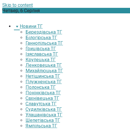
Skip to content
Четвер, 6 Серпня
Новини ТГ
Берездівська ТГ
Білогірська ТГ
Ганнопільська ТГ
Грицівська ТГ
Ізяславська ТГ
Крупецька ТГ
Ленковецька ТГ
Михайлюцька ТГ
Нетішинська ТГ
Плужненська ТГ
Полонська ТГ
Понінківська ТГ
Сахнівецька ТГ
Славутська ТГ
Судилківська ТГ
Улашанівська ТГ
Шепетівська ТГ
Ямпільська ТГ