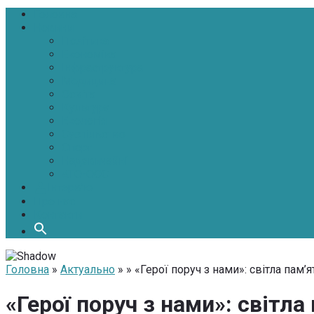
Головна
Новини
Політика
Економіка
Інфраструктура
Медицина
Освіта
Культура
Екологія
Суспільство
Спорт
Надзвичайні
АТО-ООС
Інтерв’ю
Про нас
Контакти
Головна
»
Актуально
» » «Герої поруч з нами»: світла пам
«Герої поруч з нами»: світл