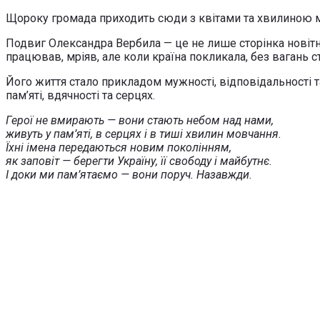
Щороку громада приходить сюди з квітами та хвилиною м
Подвиг Олександра Вербила — це не лише сторінка новітньо
працював, мріяв, але коли країна покликала, без вагань ста
Його життя стало прикладом мужності, відповідальності 
пам’яті, вдячності та серцях.
Герої не вмирають — вони стають небом над нами,
живуть у пам’яті, в серцях і в тиші хвилин мовчання.
Їхні імена передаються новим поколінням,
як заповіт — берегти Україну, її свободу і майбутнє.
І доки ми пам’ятаємо — вони поруч. Назавжди.