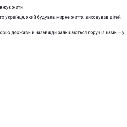
овжує жити.
го українця, який будував мирне життя, виховував дітей,
сторію держави й назавжди залишаються поруч із нами — у