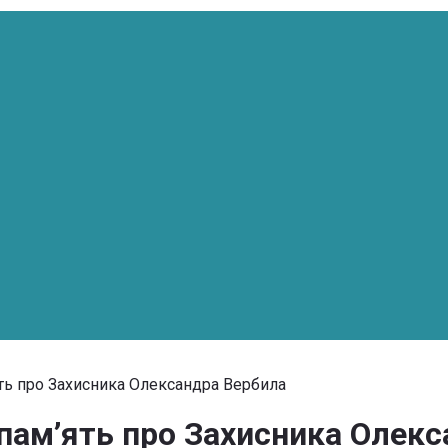
’ять про Захисника Олександра Вербила
а пам’ять про Захисника Олек