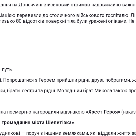
вдання на Донеччині військовий отримав надзвичайно важкі
віацією перевезли до столичного військового госпіталю. Лі
зько 80 відсотків поверхні тіла були уражені опіками. Не
 путь.
і
. Попрощатися з Героєм прийшли рідні, друзі, побратими, 
ки, брати, сестри та рідні. Молодший брат Микола також пр
ила посмертно нагородили відзнакою
«Хрест Героя»
(наказ
 громадянин міста Шепетівка»
.
удилкові — поруч з іншими земляками, які віддали життя за