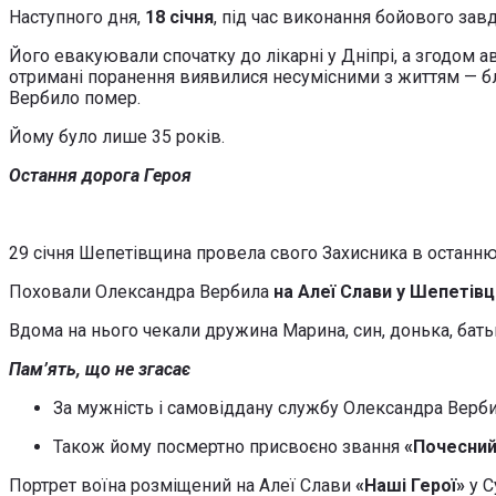
Наступного дня,
18 січня
, під час виконання бойового за
Його евакуювали спочатку до лікарні у Дніпрі, а згодом а
отримані поранення виявилися несумісними з життям — бли
Вербило помер.
Йому було лише 35 років.
Остання дорога Героя
29 січня Шепетівщина провела свого Захисника в останню
Поховали Олександра Вербила
на Алеї Слави у Шепетівц
Вдома на нього чекали дружина Марина, син, донька, бать
Пам’ять, що не згасає
За мужність і самовіддану службу Олександра Верб
Також йому посмертно присвоєно звання
«Почесний
Портрет воїна розміщений на Алеї Слави
«Наші Герої»
у С