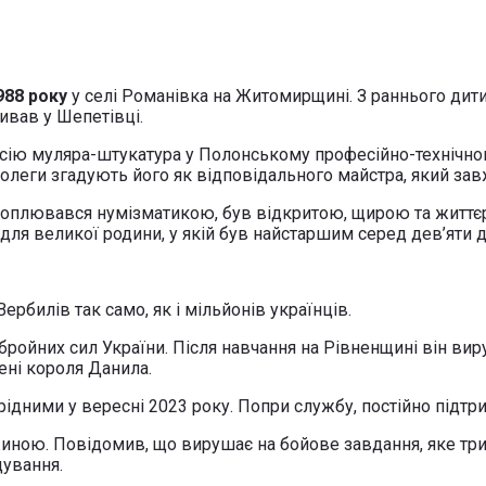
988 року
у селі Романівка на Житомирщині. З раннього дит
ивав у Шепетівці.
ію муляра-штукатура у Полонському професійно-технічному
олеги згадують його як відповідального майстра, який зав
хоплювався нумізматикою, був відкритою, щирою та житт
для великої родини, у якій був найстаршим серед дев’яти д
рбилів так само, як і мільйонів українців.
Збройних сил України. Після навчання на Рівненщині він в
ені короля Данила.
дними у вересні 2023 року. Попри службу, постійно підтрим
жиною. Повідомив, що вирушає на бойове завдання, яке три
ування.