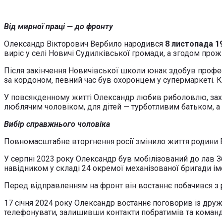
Від мирної праці — до фронту
Олександр Вікторович Вербило народився
8 листопада 1
виріс у селі Новичі Судилківської громади, а згодом прож
Після закінчення Новичівської школи юнак здобув профес
за кордоном, певний час був охоронцем у супермаркеті. К
У повсякденному житті Олександр любив риболовлю, за
люблячим чоловіком, для дітей — турботливим батьком, а 
Вибір справжнього чоловіка
Повномасштабне вторгнення росії змінило життя родини Ве
У серпні 2023 року Олександр був мобілізований до лав 
навідником у складі 24 окремої механізованої бригади ім
Перед відправленням на фронт він востаннє побачився з рі
17 січня 2024 року Олександр востаннє поговорив із дру
телефонувати, залишивши контакти побратимів та команд