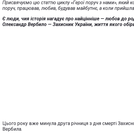
Присвячуємо цю статтю циклу «Герої поруч з нами», який к
поруч, працював, любив, будував майбутнє, а коли прийшла 
Є люди, чия історія нагадує про найцінніше — любов до ро
Олександр Вербило — Захисник України, життя якого обірв
Цього року вже минула друга річниця з дня смерті Захис
Вербила.