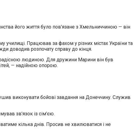
инства його життя було пов’язане з Хмельниччиною — він
 училищі. Працював за фахом у різних містах України та
жди доводив розпочату справу до кінця.
єрадісною людиною. Для дружини Марини він був
ітей, — надійною опорою.
ирушив виконувати бойові завдання на Донеччину. Служив
ував зв’язок із сім’єю.
ватиме кілька днів. Просив не хвилюватися і не