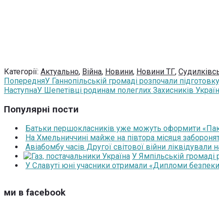
Категорії:
Актуально
,
Війна
,
Новини
,
Новини ТГ
,
Судилківс
Попередня
У Ганнопільській громаді розпочали підготовк
Наступна
У Шепетівці родинам полеглих Захисників Україн
Популярні пости
Батьки першокласників уже можуть оформити «Паку
На Хмельниччині майже на півтора місяця забороня
Авіабомбу часів Другої світової війни ліквідували 
У Ямпільській громаді
У Славуті юні учасники отримали «Дипломи безпеки
ми в facebook