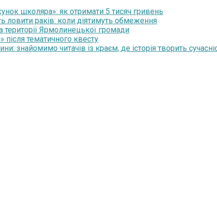
нок школяра»: як отримати 5 тисяч гривень
ть ловити раків: коли діятимуть обмеження
на території Ярмолинецької громади
» після тематичного квесту
и: знайомимо читачів із краєм, де історія творить сучасні