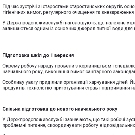
Під час зустрічі зі старостами старостинських округів о
гігієнічних вимог, регулярного очищення та знезараження
У Держпродспоживслужбі наголошують, що належне утрим
залишаються одним із основних джерел питної води для 
Підготовка шкіл до 1 вересня
Окрему робочу нараду провели з керівництвом і спеціаліс
навчального року, виконання вимог санітарного законодавс
Особливу увагу приділили організації харчування дітей. 
продуктів, технологію приготування страв і підтримання 
Спільна підготовка до нового навчального року
У Держпродспоживслужбі зазначають, що такі робочі зус
проблемні питання, скоординувати роботу відповідальних