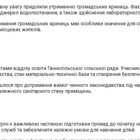
сновну увагу приділили утриманню громадських криниць. Фа
 джерел водопостачання, а також здійснення лабораторного
ання громадських криниць має особливе значення для сіл
місцевих жителів.
тами відділу освіти Ганнопільської сільської ради. Учасник
тва, стан матеріально-технічної бази та створення безпечн
Йшлося про дотримання вимог чинного законодавства під час
належного санітарного стану приміщень.
трічі є важливою частиною підготовки громад до початку 
 служб та забезпечити належні умови для навчання дітей.