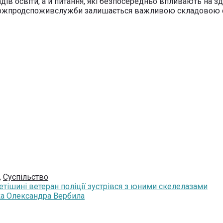
в освіти, а й питання, які безпосередньо впливають на зд
в Держпродспоживслужби залишається важливою складовою
,
Суспільство
тішині ветеран поліції зустрівся з юними скелелазами
ика Олександра Вербила