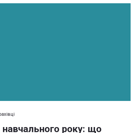
фахівці
о навчального року: що