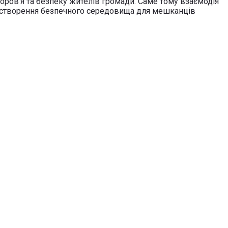
оров’я та безпеку жителів громади. Саме тому взаємодія
 створення безпечного середовища для мешканців