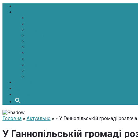
Головна
Новини
Політика
Економіка
Інфраструктура
Медицина
Освіта
Культура
Екологія
Суспільство
Спорт
Надзвичайні
АТО-ООС
Інтерв’ю
Про нас
Контакти
Головна
»
Актуально
» » У Ганнопільській громаді розпоча
У Ганнопільській громаді ро