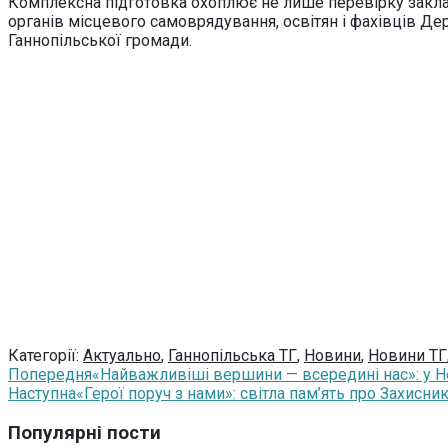
Комплексна підготовка охоплює не лише перевірку закладі
органів місцевого самоврядування, освітян і фахівці
Ганнопільської громади.
Категорії:
Актуально
,
Ганнопільська ТГ
,
Новини
,
Новини ТГ
Попередня
«Найважливіші вершини — всередині нас»: у Не
Наступна
«Герої поруч з нами»: світла пам’ять про Захисн
Популярні пости