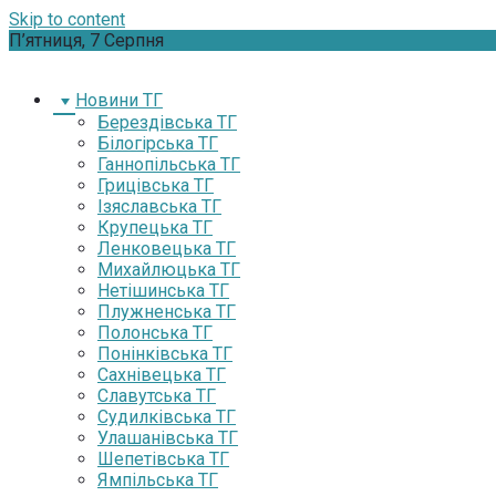
Skip to content
П’ятниця, 7 Серпня
Новини ТГ
Берездівська ТГ
Білогірська ТГ
Ганнопільська ТГ
Грицівська ТГ
Ізяславська ТГ
Крупецька ТГ
Ленковецька ТГ
Михайлюцька ТГ
Нетішинська ТГ
Плужненська ТГ
Полонська ТГ
Понінківська ТГ
Сахнівецька ТГ
Славутська ТГ
Судилківська ТГ
Улашанівська ТГ
Шепетівська ТГ
Ямпільська ТГ