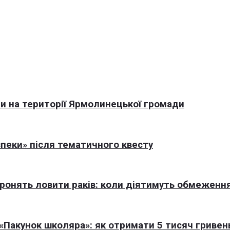
али на території Ярмолинецької громади
пеки» після тематичного квесту
оронять ловити раків: коли діятимуть обмеженн
Пакунок школяра»: як отримати 5 тисяч гривен