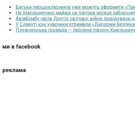
Батьки першокласників уже можуть оформити «Паку
На Хмельниччині майже на півтора місяця забороня
Авіабомбу часів Другої світової війни ліквідували 
У Славуті юні учасники отримали «Дипломи безпеки
Плужненська громада — перлина півночі Хмельниччин
ми в facebook
реклама