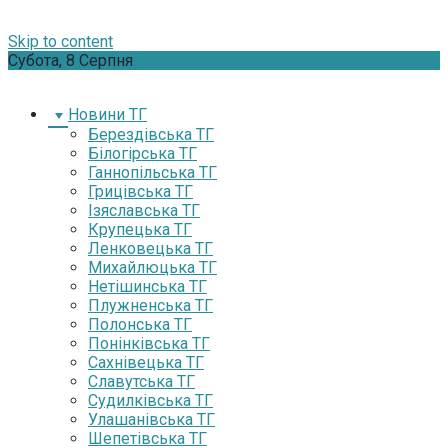
Skip to content
Субота, 8 Серпня
Новини ТГ
Берездівська ТГ
Білогірська ТГ
Ганнопільська ТГ
Грицівська ТГ
Ізяславська ТГ
Крупецька ТГ
Ленковецька ТГ
Михайлюцька ТГ
Нетішинська ТГ
Плужненська ТГ
Полонська ТГ
Понінківська ТГ
Сахнівецька ТГ
Славутська ТГ
Судилківська ТГ
Улашанівська ТГ
Шепетівська ТГ