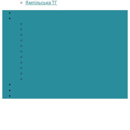
Ямпільська ТГ
Головна
Новини
Політика
Економіка
Інфраструктура
Медицина
Освіта
Культура
Екологія
Суспільство
Спорт
Надзвичайні
АТО-ООС
Інтерв’ю
Про нас
Контакти