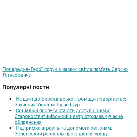
Попередня
«Герої поруч з нами»: світла пам’ять Сергію
Літнаровичу
Популярні пости
На щиті до Берездівської громади повертається
Захисник України Тарас Щур
Соціальні послуги стають доступнішими:
Старокостянтинівський центр отримав сучасне
обладнання
Підтримка аграріїв та допомога регіонам:
Зеленський розповів про рішення уряду