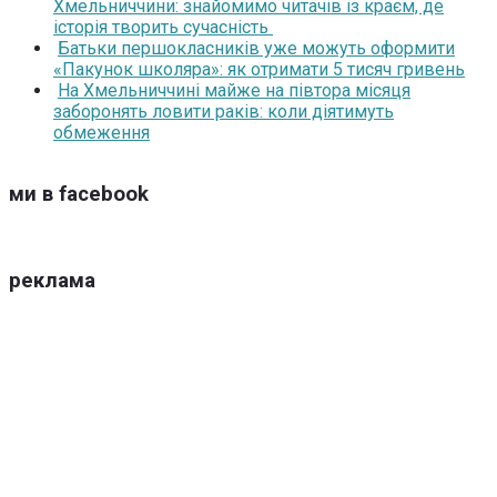
Хмельниччини: знайомимо читачів із краєм, де
історія творить сучасність
Батьки першокласників уже можуть оформити
«Пакунок школяра»: як отримати 5 тисяч гривень
На Хмельниччині майже на півтора місяця
заборонять ловити раків: коли діятимуть
обмеження
ми в facebook
реклама