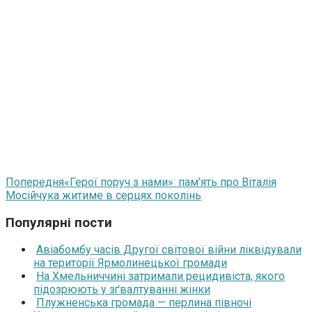
Попередня
«Герої поруч з нами»: пам’ять про Віталія
Мосійчука житиме в серцях поколінь
Популярні пости
Авіабомбу часів Другої світової війни ліквідували
на території Ярмолинецької громади
На Хмельниччині затримали рецидивіста, якого
підозрюють у зґвалтуванні жінки
Плужненська громада — перлина півночі