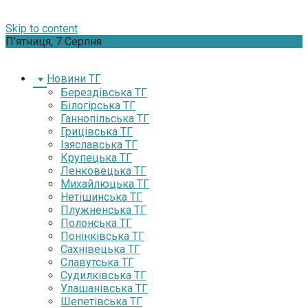
Skip to content
П’ятниця, 7 Серпня
Новини ТГ
Берездівська ТГ
Білогірська ТГ
Ганнопільська ТГ
Грицівська ТГ
Ізяславська ТГ
Крупецька ТГ
Ленковецька ТГ
Михайлюцька ТГ
Нетішинська ТГ
Плужненська ТГ
Полонська ТГ
Понінківська ТГ
Сахнівецька ТГ
Славутська ТГ
Судилківська ТГ
Улашанівська ТГ
Шепетівська ТГ