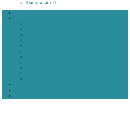
Ямпільська ТГ
Головна
Новини
Політика
Економіка
Інфраструктура
Медицина
Освіта
Культура
Екологія
Суспільство
Спорт
Надзвичайні
АТО-ООС
Інтерв’ю
Про нас
Контакти