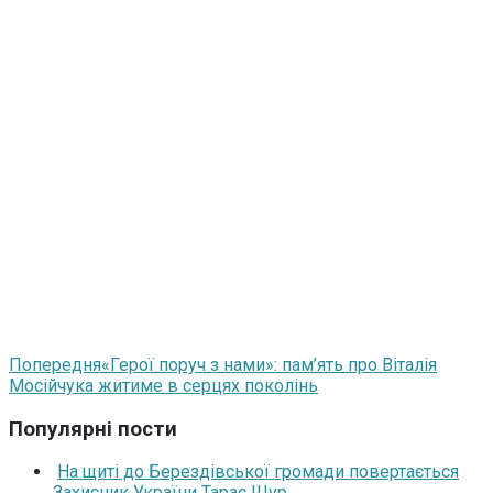
Попередня
«Герої поруч з нами»: пам’ять про Віталія
Мосійчука житиме в серцях поколінь
Популярні пости
На щиті до Берездівської громади повертається
Захисник України Тарас Щур