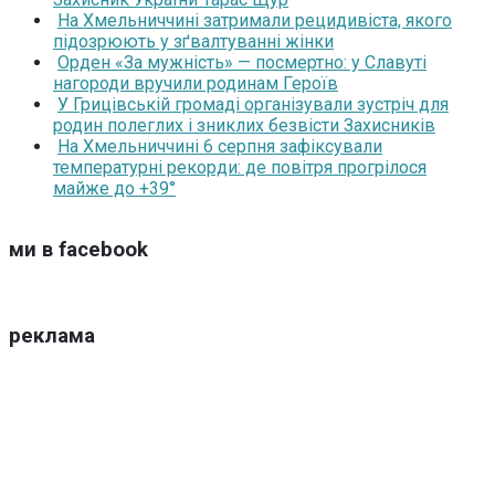
На Хмельниччині затримали рецидивіста, якого
підозрюють у зґвалтуванні жінки
Орден «За мужність» — посмертно: у Славуті
нагороди вручили родинам Героїв
У Грицівській громаді організували зустріч для
родин полеглих і зниклих безвісти Захисників
На Хмельниччині 6 серпня зафіксували
температурні рекорди: де повітря прогрілося
майже до +39°
ми в facebook
реклама