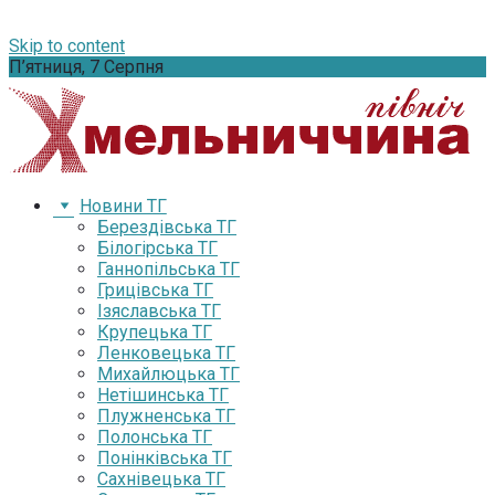
Skip to content
П’ятниця, 7 Серпня
Новини ТГ
Берездівська ТГ
Білогірська ТГ
Ганнопільська ТГ
Грицівська ТГ
Ізяславська ТГ
Крупецька ТГ
Ленковецька ТГ
Михайлюцька ТГ
Нетішинська ТГ
Плужненська ТГ
Полонська ТГ
Понінківська ТГ
Сахнівецька ТГ