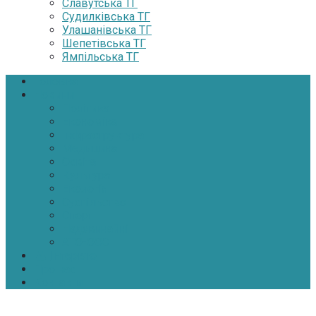
Славутська ТГ
Судилківська ТГ
Улашанівська ТГ
Шепетівська ТГ
Ямпільська ТГ
Головна
Новини
Політика
Економіка
Інфраструктура
Медицина
Освіта
Культура
Екологія
Суспільство
Спорт
Надзвичайні
АТО-ООС
Інтерв’ю
Про нас
Контакти