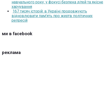
навчального року: у фокусі безпека дітей та якісне
харчування
167 тисяч історій: в Україні продовжують
відновлювати пам’ять про жертв політичних
репресій
ми в facebook
реклама