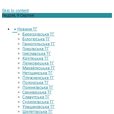
Skip to content
Неділя, 9 Серпня
Новини ТГ
Берездівська ТГ
Білогірська ТГ
Ганнопільська ТГ
Грицівська ТГ
Ізяславська ТГ
Крупецька ТГ
Ленковецька ТГ
Михайлюцька ТГ
Нетішинська ТГ
Плужненська ТГ
Полонська ТГ
Понінківська ТГ
Сахнівецька ТГ
Славутська ТГ
Судилківська ТГ
Улашанівська ТГ
Шепетівська ТГ