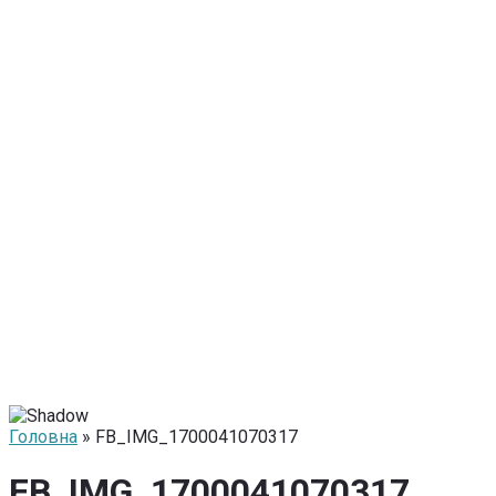
Головна
» FB_IMG_1700041070317
FB_IMG_1700041070317