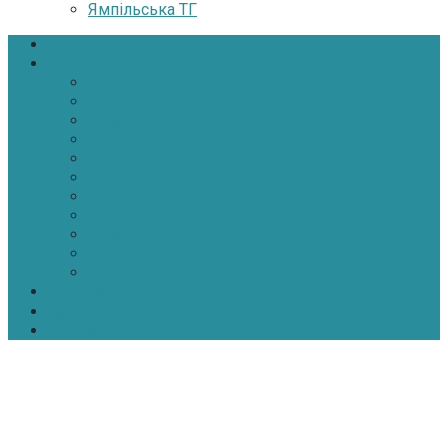
Ямпільська ТГ
Головна
Новини
Політика
Економіка
Інфраструктура
Медицина
Освіта
Культура
Екологія
Суспільство
Спорт
Надзвичайні
АТО-ООС
Інтерв’ю
Про нас
Контакти