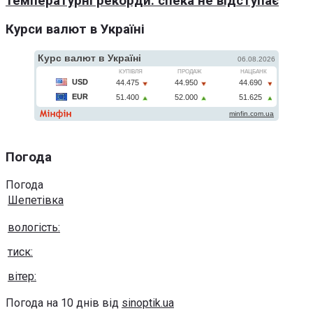
температурні рекорди: спека не відступає
Курси валют в Україні
Погода
Погода
Шепетівка
вологість:
тиск:
вітер:
Погода на 10 днів від
sinoptik.ua