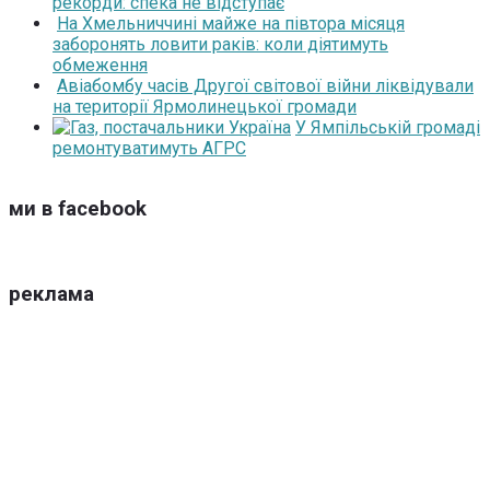
рекорди: спека не відступає
На Хмельниччині майже на півтора місяця
заборонять ловити раків: коли діятимуть
обмеження
Авіабомбу часів Другої світової війни ліквідували
на території Ярмолинецької громади
У Ямпільській громаді
ремонтуватимуть АГРС
ми в facebook
реклама