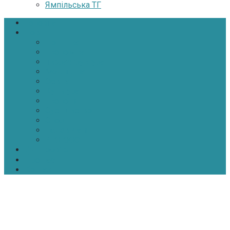
Ямпільська ТГ
Головна
Новини
Політика
Економіка
Інфраструктура
Медицина
Освіта
Культура
Екологія
Суспільство
Спорт
Надзвичайні
АТО-ООС
Інтерв’ю
Про нас
Контакти