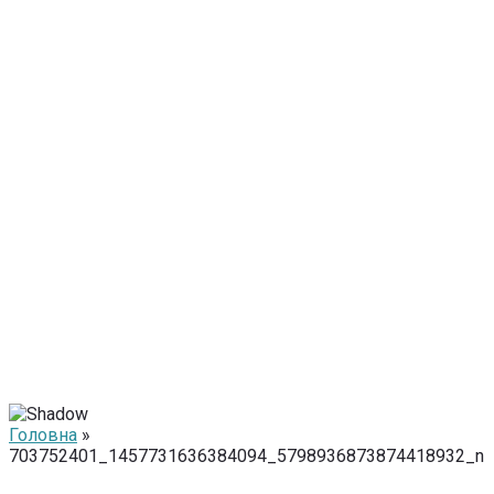
Головна
»
703752401_1457731636384094_5798936873874418932_n