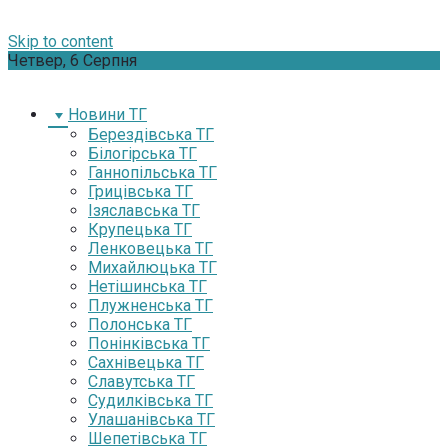
Skip to content
Четвер, 6 Серпня
Новини ТГ
Берездівська ТГ
Білогірська ТГ
Ганнопільська ТГ
Грицівська ТГ
Ізяславська ТГ
Крупецька ТГ
Ленковецька ТГ
Михайлюцька ТГ
Нетішинська ТГ
Плужненська ТГ
Полонська ТГ
Понінківська ТГ
Сахнівецька ТГ
Славутська ТГ
Судилківська ТГ
Улашанівська ТГ
Шепетівська ТГ