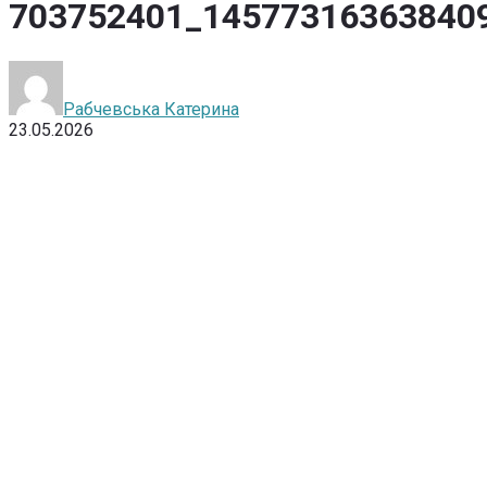
703752401_14577316363840
Рабчевська Катерина
23.05.2026