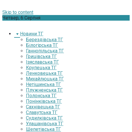
Skip to content
Четвер, 6 Серпня
Новини ТГ
Берездівська ТГ
Білогірська ТГ
Ганнопільська ТГ
Грицівська ТГ
Ізяславська ТГ
Крупецька ТГ
Ленковецька ТГ
Михайлюцька ТГ
Нетішинська ТГ
Плужненська ТГ
Полонська ТГ
Понінківська ТГ
Сахнівецька ТГ
Славутська ТГ
Судилківська ТГ
Улашанівська ТГ
Шепетівська ТГ