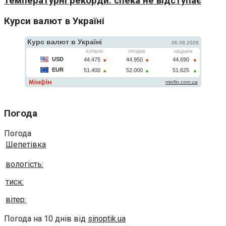
температурні рекорди: спека не відступає
Курси валют в Україні
Погода
Погода
Шепетівка
вологість:
тиск:
вітер:
Погода на 10 днів від
sinoptik.ua