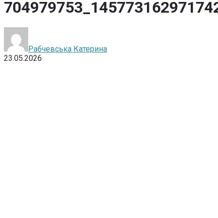
704979753_14577316297174
Рабчевська Катерина
23.05.2026