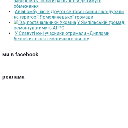
заборонять ловити раків: коли діятимуть
обмеження
Авіабомбу часів Другої світової війни ліквідували
на території Ярмолинецької громади
У Ямпільській громаді
ремонтуватимуть АГРС
У Славуті юні учасники отримали «Дипломи
безпеки» після тематичного квесту
ми в facebook
реклама