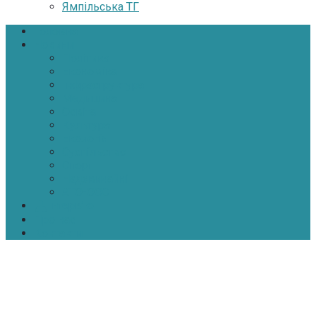
Ямпільська ТГ
Головна
Новини
Політика
Економіка
Інфраструктура
Медицина
Освіта
Культура
Екологія
Суспільство
Спорт
Надзвичайні
АТО-ООС
Інтерв’ю
Про нас
Контакти