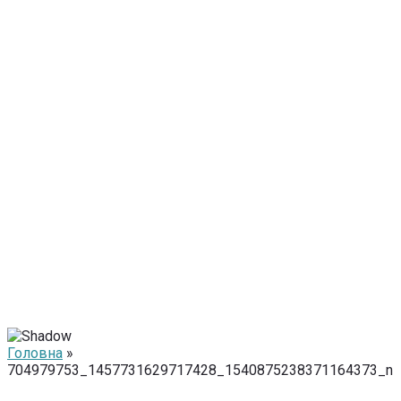
Головна
»
704979753_1457731629717428_1540875238371164373_n