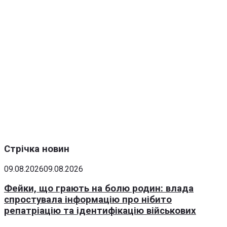
Стрічка новин
09.08.2026
09.08.2026
Фейки, що грають на болю родин: влада
спростувала інформацію про нібито
репатріацію та ідентифікацію військових