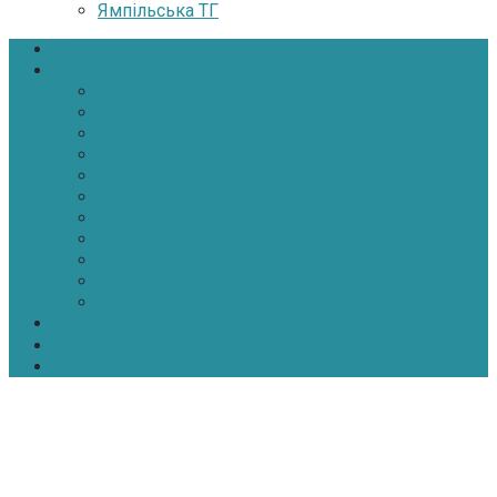
Ямпільська ТГ
Головна
Новини
Політика
Економіка
Інфраструктура
Медицина
Освіта
Культура
Екологія
Суспільство
Спорт
Надзвичайні
АТО-ООС
Інтерв’ю
Про нас
Контакти