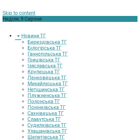
Skip to content
Неділя, 9 Серпня
Новини ТГ
Берездівська ТГ
Білогірська ТГ
Ганнопільська ТГ
Грицівська ТГ
Ізяславська ТГ
Крупецька ТГ
Ленковецька ТГ
Михайлюцька ТГ
Нетішинська ТГ
Плужненська ТГ
Полонська ТГ
Понінківська ТГ
Сахнівецька ТГ
Славутська ТГ
Судилківська ТГ
Улашанівська ТГ
Шепетівська ТГ