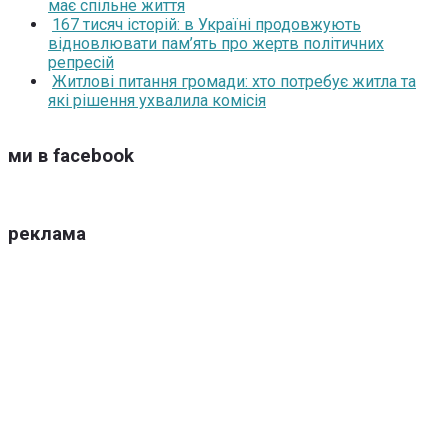
має спільне життя
167 тисяч історій: в Україні продовжують
відновлювати пам’ять про жертв політичних
репресій
Житлові питання громади: хто потребує житла та
які рішення ухвалила комісія
ми в facebook
реклама