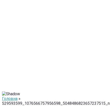
Головна
»
529593599_1076566757956598_5048486823657237515_n