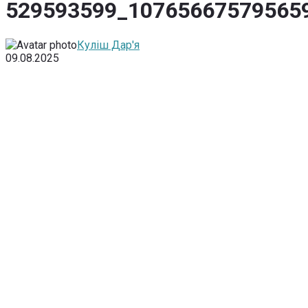
529593599_10765667579565
Куліш Дар'я
09.08.2025