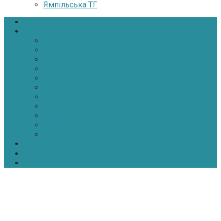
Ямпільська ТГ
Головна
Новини
Політика
Економіка
Інфраструктура
Медицина
Освіта
Культура
Екологія
Суспільство
Спорт
Надзвичайні
АТО-ООС
Інтерв’ю
Про нас
Контакти