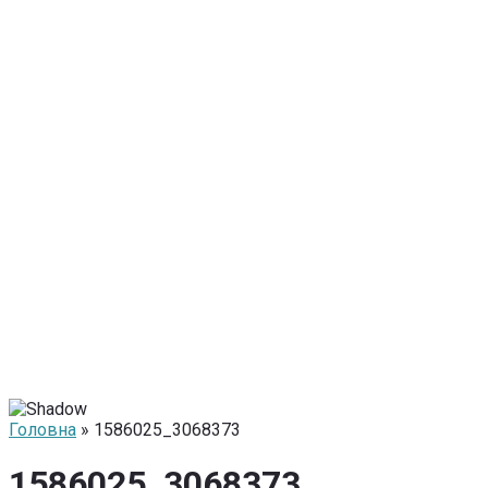
Головна
» 1586025_3068373
1586025_3068373