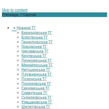
Skip to content
П’ятниця, 7 Серпня
Новини ТГ
Берездівська ТГ
Білогірська ТГ
Ганнопільська ТГ
Грицівська ТГ
Ізяславська ТГ
Крупецька ТГ
Ленковецька ТГ
Михайлюцька ТГ
Нетішинська ТГ
Плужненська ТГ
Полонська ТГ
Понінківська ТГ
Сахнівецька ТГ
Славутська ТГ
Судилківська ТГ
Улашанівська ТГ
Шепетівська ТГ