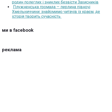
родин полеглих і зниклих безвісти Захисників
Плужненська громада — перлина півночі
Хмельниччини: знайомимо читачів із краєм, де
історія творить сучасність
ми в facebook
реклама