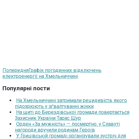
Попередня
Графік погодинних відключень
електроенергії на Хмельниччині
Популярні пости
На Хмельниччині затримали рецидивіста, якого
підозрюють у зґвалтуванні жінки
На щиті до Берездівської громади повертається
Захисник України Тарас Щур
Орден «За мужність» — посмертно: у Славуті
нагороди вручили родинам Героїв
У Грицівській громаді організували зустріч для